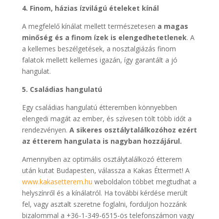
4. Finom, házias ízvilágú ételeket kínál
A megfelelő kínálat mellett természetesen
a magas
minőség és a finom ízek is elengedhetetlenek
. A
a kellemes beszélgetések, a nosztalgiázás finom
falatok mellett kellemes igazán, így garantált a jó
hangulat.
5. Családias hangulatú
Egy családias hangulatú étteremben könnyebben
elengedi magát az ember, és szívesen tölt több időt a
rendezvényen.
A sikeres osztálytalálkozóhoz ezért
az étterem hangulata is nagyban hozzájárul.
Amennyiben az optimális osztálytalálkozó étterem
után kutat Budapesten, válassza a Kakas Éttermet! A
www.kakasetterem.hu
weboldalon többet megtudhat a
helyszínről és a kínálatról. Ha további kérdése merült
fel, vagy asztalt szeretne foglalni, forduljon hozzánk
bizalommal a +36-1-349-6515-ös telefonszámon vagy