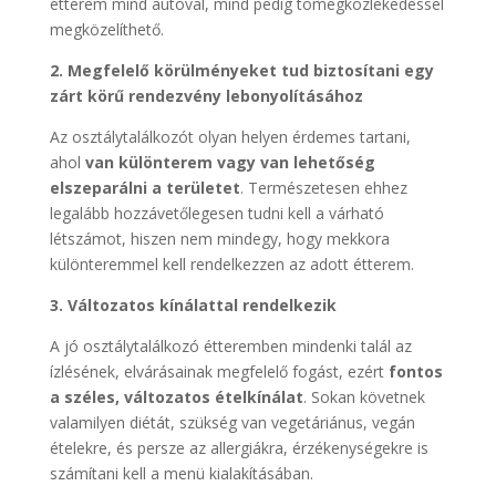
étterem mind autóval, mind pedig tömegközlekedéssel
megközelíthető.
2. Megfelelő körülményeket tud biztosítani egy
zárt körű rendezvény lebonyolításához
Az osztálytalálkozót olyan helyen érdemes tartani,
ahol
van különterem vagy van lehetőség
elszeparálni a területet
. Természetesen ehhez
legalább hozzávetőlegesen tudni kell a várható
létszámot, hiszen nem mindegy, hogy mekkora
különteremmel kell rendelkezzen az adott étterem.
3. Változatos kínálattal rendelkezik
A jó osztálytalálkozó étteremben mindenki talál az
ízlésének, elvárásainak megfelelő fogást, ezért
fontos
a széles, változatos ételkínálat
. Sokan követnek
valamilyen diétát, szükség van vegetáriánus, vegán
ételekre, és persze az allergiákra, érzékenységekre is
számítani kell a menü kialakításában.