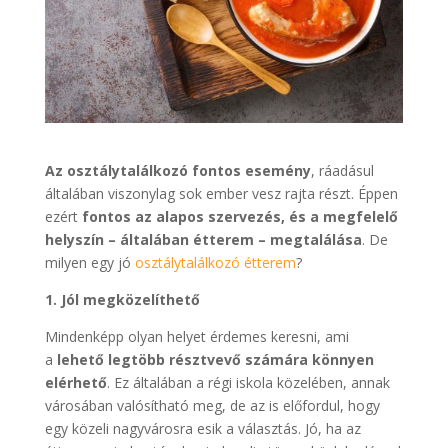
Az osztálytalálkozó fontos esemény
, ráadásul
általában viszonylag sok ember vesz rajta részt. Éppen
ezért
fontos az alapos szervezés, és a megfelelő
helyszín – általában étterem – megtalálása
. De
milyen egy jó
osztálytalálkozó étterem
?
1. Jól megközelíthető
Mindenképp olyan helyet érdemes keresni, ami
a
lehető legtöbb résztvevő számára könnyen
elérhető
. Ez általában a régi iskola közelében, annak
városában valósítható meg, de az is előfordul, hogy
egy közeli nagyvárosra esik a választás. Jó, ha az