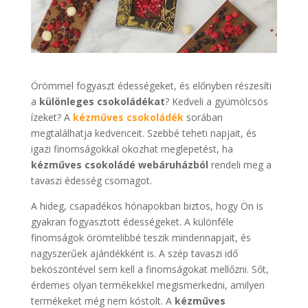
Örömmel fogyaszt édességeket, és előnyben részesíti
a
különleges csokoládékat
? Kedveli a gyümölcsös
ízeket? A
kézműves csokoládék
sorában
megtalálhatja kedvenceit. Szebbé teheti napjait, és
igazi finomságokkal okozhat meglepetést, ha
kézműves csokoládé webáruházból
rendeli meg a
tavaszi édesség csomagot.
A hideg, csapadékos hónapokban biztos, hogy Ön is
gyakran fogyasztott édességeket. A különféle
finomságok örömtelibbé teszik mindennapjait, és
nagyszerűek ajándékként is. A szép tavaszi idő
beköszöntével sem kell a finomságokat mellőzni. Sőt,
érdemes olyan termékekkel megismerkedni, amilyen
termékeket még nem kóstolt. A
kézműves