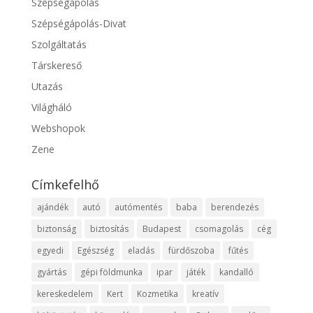
Szépségápolás
Szépségápolás-Divat
Szolgáltatás
Társkereső
Utazás
Világháló
Webshopok
Zene
Címkefelhő
ajándék
autó
autómentés
baba
berendezés
biztonság
biztosítás
Budapest
csomagolás
cég
egyedi
Egészség
eladás
fürdőszoba
fűtés
gyártás
gépi földmunka
ipar
játék
kandalló
kereskedelem
Kert
Kozmetika
kreatív