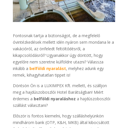
Fontosnak tartja a biztonságot, de a megfelelő
óvintézkedések mellett idén nyáron sem mondana le a
vakációról, az önfeledt feltöltődésről, a
kikapcsolódásról? Ugyanakkor úgy döntött, hogy
egyelőre nem szeretne külföldre utazni? Válassza
inkább a
belföldi nyaralást
, melyhez adunk egy
remek, kihagyhatatlan tippet is!
Döntsön Ön is a LUXIMPEX Kft. mellett, és szálljon
meg a hajdúszoboszlói Hotel Barátságban! Miért
érdemes a
belföldi nyaraláshoz
a hajdúszoboszlói
szállást választani?
Először is fontos kiemelni, hogy szálláshelyünkön
mindhárom bank (OTP, K&H, MKB) által kibocsátott