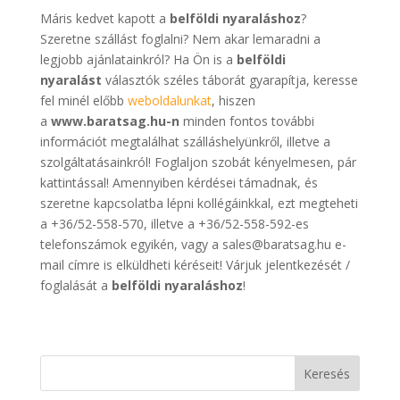
Máris kedvet kapott a
belföldi nyaraláshoz
?
Szeretne szállást foglalni? Nem akar lemaradni a
legjobb ajánlatainkról? Ha Ön is a
belföldi
nyaralást
választók széles táborát gyarapítja, keresse
fel minél előbb
weboldalunkat
, hiszen
a
www.baratsag.hu-n
minden fontos további
információt megtalálhat szálláshelyünkről, illetve a
szolgáltatásainkról! Foglaljon szobát kényelmesen, pár
kattintással! Amennyiben kérdései támadnak, és
szeretne kapcsolatba lépni kollégáinkkal, ezt megteheti
a +36/52-558-570, illetve a +36/52-558-592-es
telefonszámok egyikén, vagy a sales@baratsag.hu e-
mail címre is elküldheti kéréseit! Várjuk jelentkezését /
foglalását a
belföldi nyaraláshoz
!