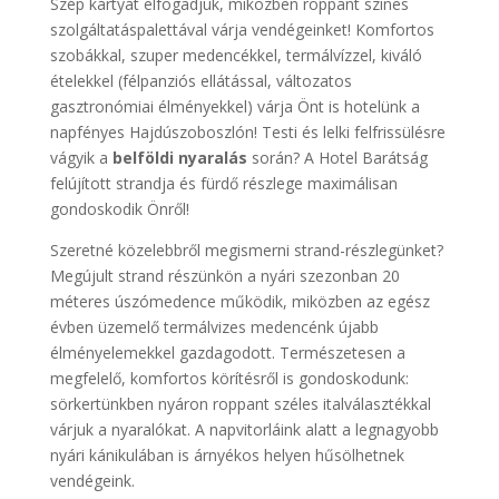
Szép kártyát elfogadjuk, miközben roppant színes
szolgáltatáspalettával várja vendégeinket! Komfortos
szobákkal, szuper medencékkel, termálvízzel, kiváló
ételekkel (félpanziós ellátással, változatos
gasztronómiai élményekkel) várja Önt is hotelünk a
napfényes Hajdúszoboszlón! Testi és lelki felfrissülésre
vágyik a
belföldi nyaralás
során? A Hotel Barátság
felújított strandja és fürdő részlege maximálisan
gondoskodik Önről!
Szeretné közelebbről megismerni strand-részlegünket?
Megújult strand részünkön a nyári szezonban 20
méteres úszómedence működik, miközben az egész
évben üzemelő termálvizes medencénk újabb
élményelemekkel gazdagodott. Természetesen a
megfelelő, komfortos körítésről is gondoskodunk:
sörkertünkben nyáron roppant széles italválasztékkal
várjuk a nyaralókat. A napvitorláink alatt a legnagyobb
nyári kánikulában is árnyékos helyen hűsölhetnek
vendégeink.