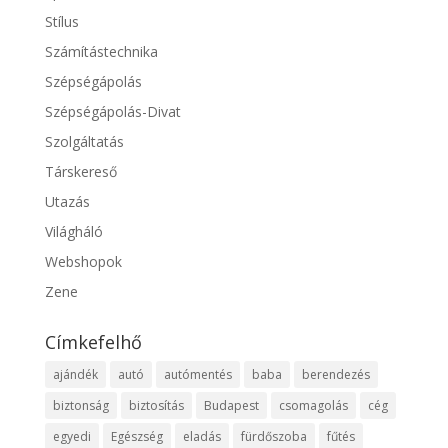
Stílus
Számítástechnika
Szépségápolás
Szépségápolás-Divat
Szolgáltatás
Társkereső
Utazás
Világháló
Webshopok
Zene
Címkefelhő
ajándék
autó
autómentés
baba
berendezés
biztonság
biztosítás
Budapest
csomagolás
cég
egyedi
Egészség
eladás
fürdőszoba
fűtés