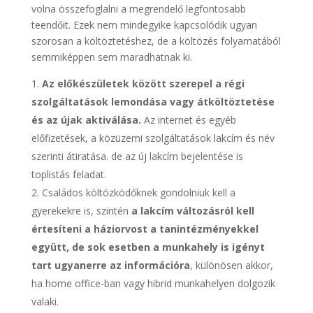
volna összefoglalni a megrendelő legfontosabb
teendőit. Ezek nem mindegyike kapcsolódik ugyan
szorosan a költöztetéshez, de a költözés folyamatából
semmiképpen sem maradhatnak ki.
Az előkészületek között szerepel a régi
szolgáltatások lemondása vagy átköltöztetése
és az újak aktiválása.
Az internet és egyéb
előfizetések, a közüzemi szolgáltatások lakcím és név
szerinti átiratása. de az új lakcím bejelentése is
toplistás feladat.
Családos költözködőknek gondolniuk kell a
gyerekekre is, szintén
a lakcím változásról kell
értesíteni a háziorvost a tanintézményekkel
együtt, de sok esetben a munkahely is igényt
tart ugyanerre az információra
, különösen akkor,
ha home office-ban vagy hibrid munkahelyen dolgozik
valaki.