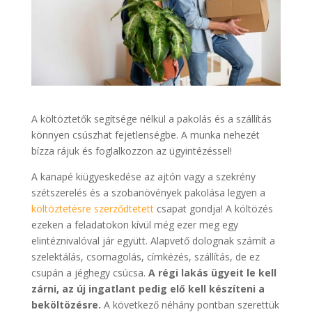
A költöztetők segítsége nélkül a pakolás és a szállítás
könnyen csúszhat fejetlenségbe. A munka nehezét
bízza rájuk és foglalkozzon az ügyintézéssel!
A kanapé kiügyeskedése az ajtón vagy a szekrény
szétszerelés és a szobanövények pakolása legyen a
költöztetésre szerződtetett
csapat gondja! A költözés
ezeken a feladatokon kívül még ezer meg egy
elintéznivalóval jár együtt. Alapvető dolognak számít a
szelektálás, csomagolás, címkézés, szállítás, de ez
csupán a jéghegy csúcsa.
A régi lakás ügyeit le kell
zárni, az új ingatlant pedig elő kell készíteni a
beköltözésre.
A következő néhány pontban szerettük