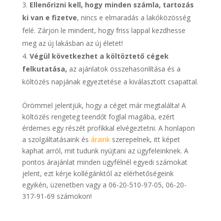
Ellenőrizni kell, hogy minden számla, tartozás
ki van e fizetve
, nincs e elmaradás a lakóközösség
felé. Zárjon le mindent, hogy friss lappal kezdhesse
meg az új lakásban az új életet!
Végül következhet a költöztető cégek
felkutatása,
az ajánlatok összehasonlítása és a
költözés napjának egyeztetése a kiválasztott csapattal.
Örömmel jelentjük, hogy a céget már megtalálta! A
költözés rengeteg teendőt foglal magába, ezért
érdemes egy részét profikkal elvégeztetni. A honlapon
a szolgáltatásaink és
áraink
szerepelnek, itt képet
kaphat arról, mit tudunk nyújtani az ügyfeleinknek. A
pontos árajánlat minden ügyfélnél egyedi számokat
jelent, ezt kérje kollégánktól az elérhetőségeink
egyikén, üzenetben vagy a 06-20-510-97-05, 06-20-
317-91-69 számokon!