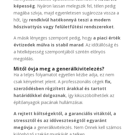
képesség
. Nyáron lassan melegszik fel, télen pedig
magába szívja, majd egyenletesen sugározza vissza a
hőt, így
rendkívül hatékonnyá teszi a modern
hőszivattyús vagy felületfűtési rendszereket
.
A másik lényeges szempont pedig, hogy
a piaci érték
évtizedek múlva is stabil marad
. Az időtállóság és
a hitelképesség szempontjából szintén előnyös
megoldás.
Mitől óvja meg a generálkivitelezés?
Ha a teljes folyamatot egyetlen kézbe adja, ez nem
csak kényelmet jelent. A professzionális cégek
fix,
szerződésben rögzített árakkal és tartott
határidőkkel dolgoznak
, így kiküszöbölhetőek az
építőanyagok piacának hullámzásai.
A rejtett költségektől, a garanciális vitáktól, a
stressztől és az időveszteségtől egyaránt
megóvja
a generálkivitelezés. Nem Önnek kell számos
különböző szakág munkáját a telken