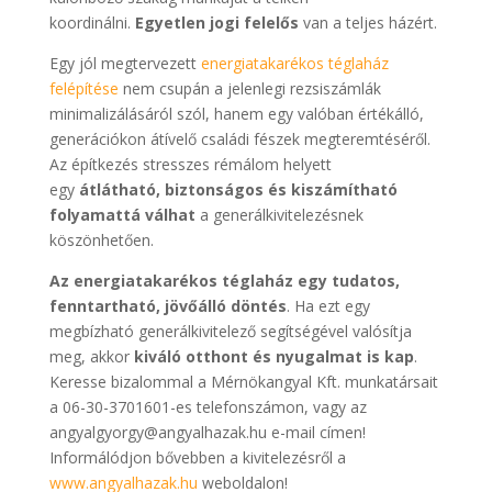
koordinálni.
Egyetlen jogi felelős
van a teljes házért.
Egy jól megtervezett
energiatakarékos téglaház
felépítése
nem csupán a jelenlegi rezsiszámlák
minimalizálásáról szól, hanem egy valóban értékálló,
generációkon átívelő családi fészek megteremtéséről.
Az építkezés stresszes rémálom helyett
egy
átlátható, biztonságos és kiszámítható
folyamattá válhat
a generálkivitelezésnek
köszönhetően.
Az energiatakarékos téglaház egy tudatos,
fenntartható, jövőálló döntés
. Ha ezt egy
megbízható generálkivitelező segítségével valósítja
meg, akkor
kiváló otthont és nyugalmat is kap
.
Keresse bizalommal a Mérnökangyal Kft. munkatársait
a 06-30-3701601-es telefonszámon, vagy az
angyalgyorgy@angyalhazak.hu e-mail címen!
Informálódjon bővebben a kivitelezésről a
www.angyalhazak.hu
weboldalon!