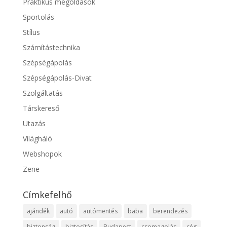
Praktikus megoldások
Sportolás
Stílus
Számítástechnika
Szépségápolás
Szépségápolás-Divat
Szolgáltatás
Társkereső
Utazás
Világháló
Webshopok
Zene
Címkefelhő
ajándék
autó
autómentés
baba
berendezés
biztonság
biztosítás
Budapest
csomagolás
cég