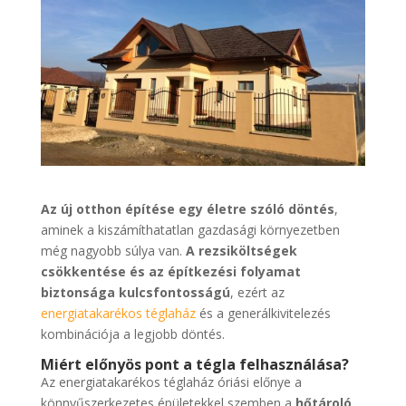
Az új otthon építése egy életre szóló döntés
,
aminek a kiszámíthatatlan gazdasági környezetben
még nagyobb súlya van.
A rezsiköltségek
csökkentése és az építkezési folyamat
biztonsága kulcsfontosságú
, ezért az
energiatakarékos téglaház
és a generálkivitelezés
kombinációja a legjobb döntés.
Miért előnyös pont a tégla felhasználása?
Az energiatakarékos téglaház óriási előnye a
könnyűszerkezetes épületekkel szemben a
hőtároló