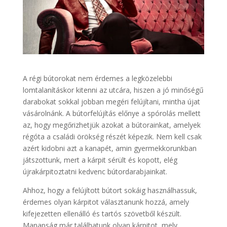
A régi bútorokat nem érdemes a legközelebbi
lomtalanításkor kitenni az utcára, hiszen a jó minőségű
darabokat sokkal jobban megéri felújítani, mintha újat
vásárolnánk. A bútorfelújítás előnye a spórolás mellett
az, hogy megőrizhetjük azokat a bútorainkat, amelyek
régóta a családi örökség részét képezik. Nem kell csak
azért kidobni azt a kanapét, amin gyermekkorunkban
játszottunk, mert a kárpit sérült és kopott, elég
újrakárpitoztatni kedvenc bútordarabjainkat.
Ahhoz, hogy a felújított bútort sokáig használhassuk,
érdemes olyan kárpitot választanunk hozzá, amely
kifejezetten ellenálló és tartós szövetből készült.
Manapság már találhatunk olyan kárpitot, mely