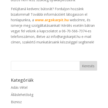
Felújítaná kedvenc bútorát? Forduljon hozzánk
bizalommal! További információért látogasson el
honlapunkra, a
www.argokarpit.hu
webcímre, és
ismerje meg szolgáltatásainkat! Kérdés esetén bátran
vegye fel velünk a kapcsolatot a 06-70-566-7374-es
telefonszámon, illetve az info@argokarpit.hu e-mail
címen, szakértő munkatársaink készséggel segítenek!
Kategóriák
Adás-Vétel
Álláslehetőség
Biznisz