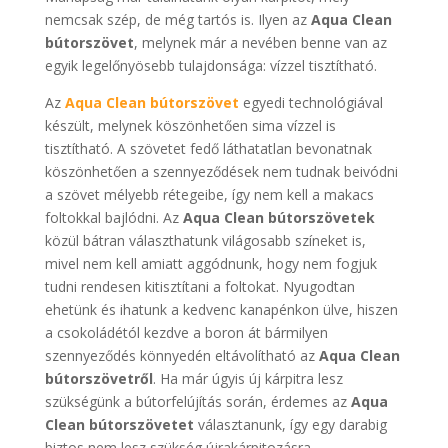
nemcsak szép, de még tartós is. Ilyen az
Aqua Clean
bútorszövet
, melynek már a nevében benne van az
egyik legelőnyösebb tulajdonsága: vízzel tisztítható.
Az
Aqua Clean bútorszövet
egyedi technológiával
készült, melynek köszönhetően sima vízzel is
tisztítható. A szövetet fedő láthatatlan bevonatnak
köszönhetően a szennyeződések nem tudnak beivódni
a szövet mélyebb rétegeibe, így nem kell a makacs
foltokkal bajlódni. Az
Aqua Clean bútorszövetek
közül bátran választhatunk világosabb színeket is,
mivel nem kell amiatt aggódnunk, hogy nem fogjuk
tudni rendesen kitisztítani a foltokat. Nyugodtan
ehetünk és ihatunk a kedvenc kanapénkon ülve, hiszen
a csokoládétól kezdve a boron át bármilyen
szennyeződés könnyedén eltávolítható az
Aqua Clean
bútorszövetről
. Ha már úgyis új kárpitra lesz
szükségünk a bútorfelújítás során, érdemes az
Aqua
Clean bútorszövetet
választanunk, így egy darabig
biztos nem lesz szükség újrakárpitozásra.