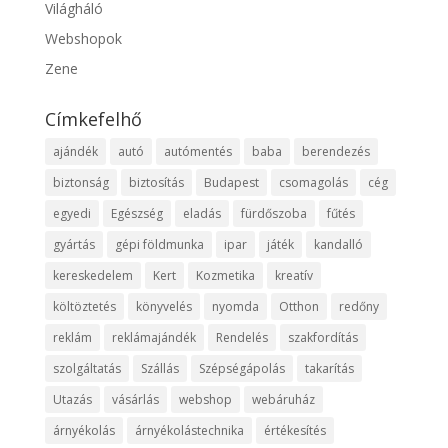
Világháló
Webshopok
Zene
Címkefelhő
ajándék
autó
autómentés
baba
berendezés
biztonság
biztosítás
Budapest
csomagolás
cég
egyedi
Egészség
eladás
fürdőszoba
fűtés
gyártás
gépi földmunka
ipar
játék
kandalló
kereskedelem
Kert
Kozmetika
kreatív
költöztetés
könyvelés
nyomda
Otthon
redőny
reklám
reklámajándék
Rendelés
szakfordítás
szolgáltatás
Szállás
Szépségápolás
takarítás
Utazás
vásárlás
webshop
webáruház
árnyékolás
árnyékolástechnika
értékesítés