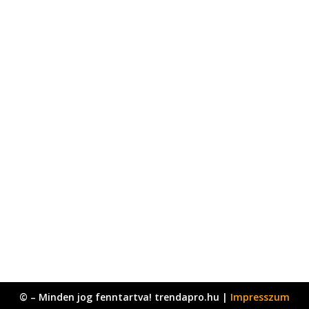
© – Minden jog fenntartva! trendapro.hu |
Impresszum