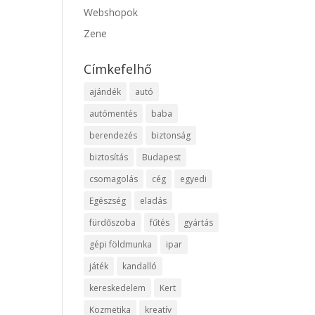
Webshopok
Zene
Címkefelhő
ajándék
autó
autómentés
baba
berendezés
biztonság
biztosítás
Budapest
csomagolás
cég
egyedi
Egészség
eladás
fürdőszoba
fűtés
gyártás
gépi földmunka
ipar
játék
kandalló
kereskedelem
Kert
Kozmetika
kreatív