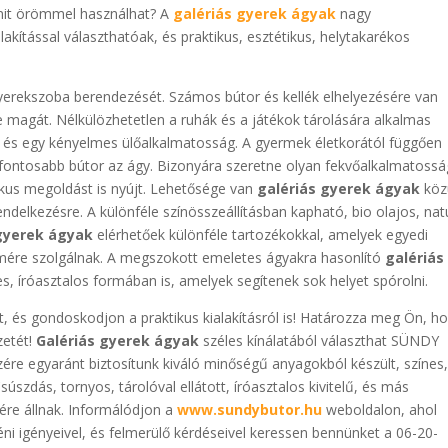
amit örömmel használhat? A
galériás gyerek ágyak
nagy
kítással választhatóak, és praktikus, esztétikus, helytakarékos
gyerekszoba berendezését. Számos bútor és kellék elhelyezésére van
e magát. Nélkülözhetetlen a ruhák és a játékok tárolására alkalmas
c, és egy kényelmes ülőalkalmatosság. A gyermek életkorától függően
legfontosabb bútor az ágy. Bizonyára szeretne olyan fekvőalkalmatoss
ktikus megoldást is nyújt. Lehetősége van
galériás gyerek ágyak
köz
endelkezésre. A különféle színösszeállításban kapható, bio olajos, nat
 gyerek ágyak
elérhetőek különféle tartozékokkal, amelyek egyedi
ömére szolgálnak. A megszokott emeletes ágyakra hasonlító
galériás
, íróasztalos formában is, amelyek segítenek sok helyet spórolni.
 és gondoskodjon a praktikus kialakításról is! Határozza meg Ön, h
zetét!
Galériás gyerek ágyak
széles kínálatából választhat SÜNDY
zére egyaránt biztosítunk kiváló minőségű anyagokból készült, színes
szdás, tornyos, tárolóval ellátott, íróasztalos kivitelű, és más
ére állnak. Informálódjon a
www.sundybutor.hu
weboldalon, ahol
ni igényeivel, és felmerülő kérdéseivel keressen bennünket a 06-20-