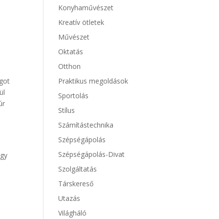
Konyhaművészet
Kreatív ötletek
Művészet
Oktatás
Otthon
Praktikus megoldások
ágot
ül
Sportolás
úr
Stílus
Számítástechnika
Szépségápolás
Szépségápolás-Divat
ogy
Szolgáltatás
,
Társkereső
Utazás
Világháló