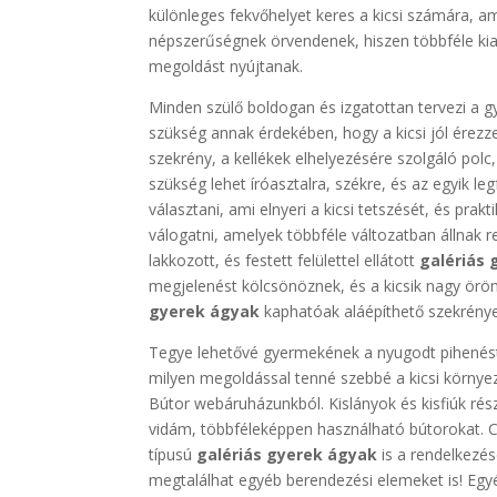
különleges fekvőhelyet keres a kicsi számára, 
népszerűségnek örvendenek, hiszen többféle kiala
megoldást nyújtanak.
Minden szülő boldogan és izgatottan tervezi a 
szükség annak érdekében, hogy a kicsi jól érezz
szekrény, a kellékek elhelyezésére szolgáló pol
szükség lehet íróasztalra, székre, és az egyik 
választani, ami elnyeri a kicsi tetszését, és pra
válogatni, amelyek többféle változatban állnak r
lakkozott, és festett felülettel ellátott
galériás
megjelenést kölcsönöznek, és a kicsik nagy ör
gyerek ágyak
kaphatóak aláépíthető szekrényes
Tegye lehetővé gyermekének a nyugodt pihenést,
milyen megoldással tenné szebbé a kicsi környe
Bútor webáruházunkból. Kislányok és kisfiúk rés
vidám, többféleképpen használható bútorokat. Csú
típusú
galériás gyerek ágyak
is a rendelkezés
megtalálhat egyéb berendezési elemeket is! Egyé