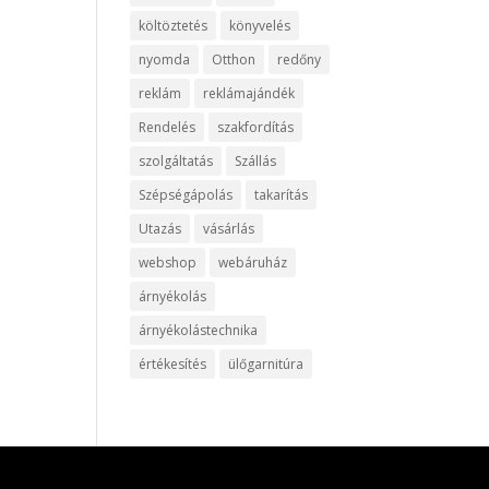
költöztetés
könyvelés
nyomda
Otthon
redőny
reklám
reklámajándék
Rendelés
szakfordítás
szolgáltatás
Szállás
Szépségápolás
takarítás
Utazás
vásárlás
webshop
webáruház
árnyékolás
árnyékolástechnika
értékesítés
ülőgarnitúra