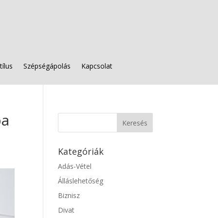
tílus
Szépségápolás
Kapcsolat
ba
Kategóriák
Adás-Vétel
Álláslehetőség
Biznisz
Divat