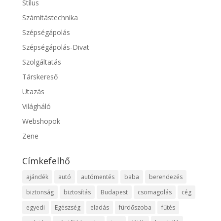
Stílus
Számítástechnika
Szépségápolás
Szépségápolás-Divat
Szolgáltatás
Társkereső
Utazás
Világháló
Webshopok
Zene
Címkefelhő
ajándék
autó
autómentés
baba
berendezés
biztonság
biztosítás
Budapest
csomagolás
cég
egyedi
Egészség
eladás
fürdőszoba
fűtés