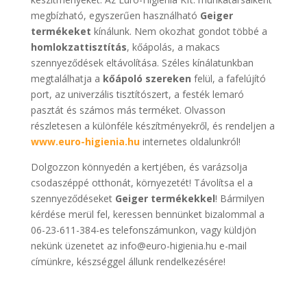
megbízható, egyszerűen használható
Geiger
termékeket
kínálunk. Nem okozhat gondot többé a
homlokzattisztítás
, kőápolás, a makacs
szennyeződések eltávolítása. Széles kínálatunkban
megtalálhatja a
kőápoló szereken
felül, a fafelújító
port, az univerzális tisztítószert, a festék lemaró
pasztát és számos más terméket. Olvasson
részletesen a különféle készítményekről, és rendeljen a
www.euro-higienia.hu
internetes oldalunkról!
Dolgozzon könnyedén a kertjében, és varázsolja
csodaszéppé otthonát, környezetét! Távolítsa el a
szennyeződéseket
Geiger termékekkel
! Bármilyen
kérdése merül fel, keressen bennünket bizalommal a
06-23-611-384-es telefonszámunkon, vagy küldjön
nekünk üzenetet az info@euro-higienia.hu e-mail
címünkre, készséggel állunk rendelkezésére!