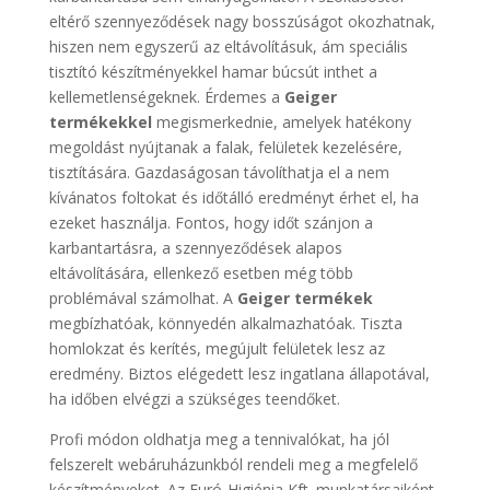
eltérő szennyeződések nagy bosszúságot okozhatnak,
hiszen nem egyszerű az eltávolításuk, ám speciális
tisztító készítményekkel hamar búcsút inthet a
kellemetlenségeknek. Érdemes a
Geiger
termékekkel
megismerkednie, amelyek hatékony
megoldást nyújtanak a falak, felületek kezelésére,
tisztítására. Gazdaságosan távolíthatja el a nem
kívánatos foltokat és időtálló eredményt érhet el, ha
ezeket használja. Fontos, hogy időt szánjon a
karbantartásra, a szennyeződések alapos
eltávolítására, ellenkező esetben még több
problémával számolhat. A
Geiger termékek
megbízhatóak, könnyedén alkalmazhatóak. Tiszta
homlokzat és kerítés, megújult felületek lesz az
eredmény. Biztos elégedett lesz ingatlana állapotával,
ha időben elvégzi a szükséges teendőket.
Profi módon oldhatja meg a tennivalókat, ha jól
felszerelt webáruházunkból rendeli meg a megfelelő
készítményeket. Az Euró-Higiénia Kft. munkatársaiként