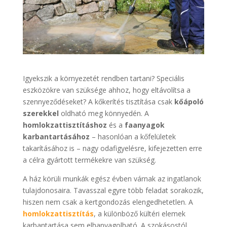
Igyekszik a környezetét rendben tartani? Speciális
eszközökre van szüksége ahhoz, hogy eltávolítsa a
szennyeződéseket? A kőkerítés tisztítása csak
kőápoló
szerekkel
oldható meg könnyedén. A
homlokzattisztításhoz
és a
faanyagok
karbantartásához
– hasonlóan a kőfelületek
takarításához is – nagy odafigyelésre, kifejezetten erre
a célra gyártott termékekre van szükség.
A ház körüli munkák egész évben várnak az ingatlanok
tulajdonosaira. Tavasszal egyre több feladat sorakozik,
hiszen nem csak a kertgondozás elengedhetetlen. A
homlokzattisztítás
, a különböző kültéri elemek
karbantartása sem elhanyagolható. A szokásostól