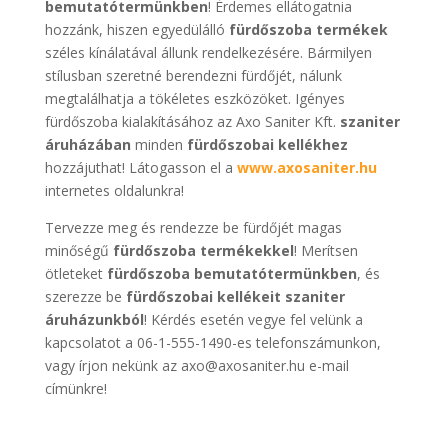
bemutatótermünkben
! Érdemes ellátogatnia
hozzánk, hiszen egyedülálló
fürdőszoba termékek
széles kínálatával állunk rendelkezésére. Bármilyen
stílusban szeretné berendezni fürdőjét, nálunk
megtalálhatja a tökéletes eszközöket. Igényes
fürdőszoba kialakításához az Axo Saniter Kft.
szaniter
áruházában
minden
fürdőszobai kellékhez
hozzájuthat! Látogasson el a
www.axosaniter.hu
internetes oldalunkra!
Tervezze meg és rendezze be fürdőjét magas
minőségű
fürdőszoba termékekkel
! Merítsen
ötleteket
fürdőszoba bemutatótermünkben
, és
szerezze be
fürdőszobai kellékeit
szaniter
áruházunkból
! Kérdés esetén vegye fel velünk a
kapcsolatot a 06-1-555-1490-es telefonszámunkon,
vagy írjon nekünk az axo@axosaniter.hu e-mail
címünkre!