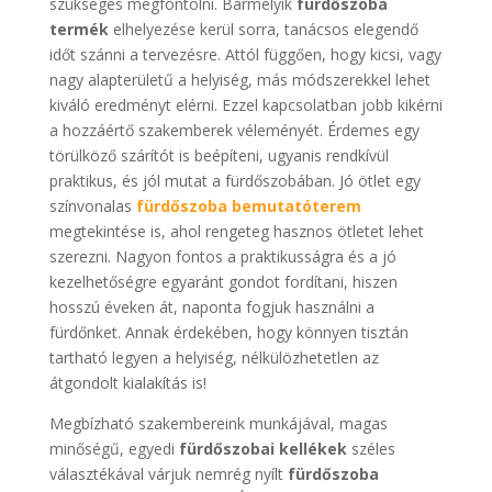
szükséges megfontolni. Bármelyik
fürdőszoba
termék
elhelyezése kerül sorra, tanácsos elegendő
időt szánni a tervezésre. Attól függően, hogy kicsi, vagy
nagy alapterületű a helyiség, más módszerekkel lehet
kiváló eredményt elérni. Ezzel kapcsolatban jobb kikérni
a hozzáértő szakemberek véleményét. Érdemes egy
törülköző szárítót is beépíteni, ugyanis rendkívül
praktikus, és jól mutat a fürdőszobában. Jó ötlet egy
színvonalas
fürdőszoba bemutatóterem
megtekintése is, ahol rengeteg hasznos ötletet lehet
szerezni. Nagyon fontos a praktikusságra és a jó
kezelhetőségre egyaránt gondot fordítani, hiszen
hosszú éveken át, naponta fogjuk használni a
fürdőnket. Annak érdekében, hogy könnyen tisztán
tartható legyen a helyiség, nélkülözhetetlen az
átgondolt kialakítás is!
Megbízható szakembereink munkájával, magas
minőségű, egyedi
fürdőszobai kellékek
széles
választékával várjuk nemrég nyílt
fürdőszoba