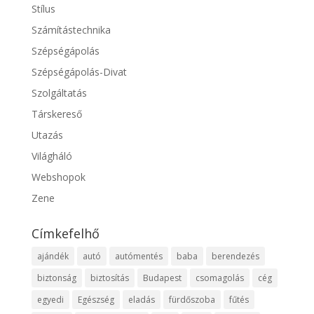
Stílus
Számítástechnika
Szépségápolás
Szépségápolás-Divat
Szolgáltatás
Társkereső
Utazás
Világháló
Webshopok
Zene
Címkefelhő
ajándék
autó
autómentés
baba
berendezés
biztonság
biztosítás
Budapest
csomagolás
cég
egyedi
Egészség
eladás
fürdőszoba
fűtés