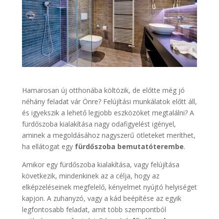
Hamarosan új otthonába költözik, de előtte még jó
néhány feladat vár Önre? Felújítási munkálatok előtt áll,
és igyekszik a lehető legjobb eszközöket megtalálni? A
fürdőszoba kialakítása nagy odafigyelést igényel,
aminek a megoldásához nagyszerű ötleteket meríthet,
ha ellátogat egy
fürdőszoba bemutatóterembe
.
Amikor egy fürdőszoba kialakítása, vagy felújítása
következik, mindenkinek az a célja, hogy az
elképzeléseinek megfelelő, kényelmet nyújtó helyiséget
kapjon. A zuhanyzó, vagy a kád beépítése az egyik
legfontosabb feladat, amit több szempontból