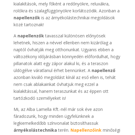
kialakítások, mely főként a redőnyökre, reluxákra,
rolókra és szalagfüggönyökre korlátozódik. Azonban a
napellenzők
is az árnyékolástechnikai megoldások
közé tartoznak!
A
napellenzők
tavasszal különösen előnyösek
lehetnek, hiszen a névvel ellenben nem kizárólag a
naptól óvhatják meg otthonunkat. Ugyanis ebben a
változékony időjárásban könnyedén előfordulhat, hogy
pillanatok alatt egy zápor alakul ki, és a teraszon
üldögélve váratlanul érhet bennünket. A
napellenző
azonban kiváló megoldást kínál az eső ellen is, tehát
nem csak ablakainkat óvhatjuk meg ezzel a
kialakítással, hanem teraszunkat és az éppen ott
tartózkodó személyeket is!
Mi, az Alba Lamella Kft.-nél már sok éve azon
fáradozunk, hogy minden ügyfelünknek a
legkiemelkedőbb színvonalat biztosíthassuk
árnyékolástechnika
terén.
Napellenzőink
minőségi