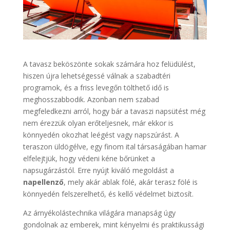
A tavasz beköszönte sokak számára hoz felüdülést,
hiszen újra lehetségessé válnak a szabadtéri
programok, és a friss levegőn tölthető idő is
meghosszabbodik. Azonban nem szabad
megfeledkezni arról, hogy bár a tavaszi napsütést még
nem érezzük olyan erőteljesnek, már ekkor is
könnyedén okozhat leégést vagy napszúrást. A
teraszon üldögélve, egy finom ital társaságában hamar
elfelejtjük, hogy védeni kéne bőrünket a
napsugárzástól. Erre nyújt kiváló megoldást a
napellenző
, mely akár ablak fölé, akár terasz fölé is
könnyedén felszerelhető, és kellő védelmet biztosít.
Az árnyékolástechnika világára manapság úgy
gondolnak az emberek, mint kényelmi és praktikussági