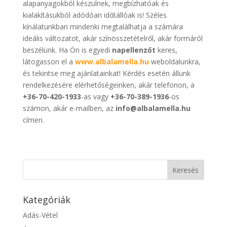
alapanyagokból készülnek, megbízhatóak és
kialakításukból adódóan időtállóak is! Széles
kínálatunkban mindenki megtalálhatja a számára
ideális változatot, akár színösszetételről, akár formáról
beszélünk. Ha Ön is egyedi
napellenzőt
keres,
látogasson el a
www.albalamella.hu
weboldalunkra,
és tekintse meg ajánlatainkat! Kérdés esetén állunk
rendelkezésére elérhetőségeinken, akár telefonon, a
+36-70-420-1933
-as vagy
+36-70-389-1936
-os
számon, akár e-mailben, az
info@albalamella.hu
címen.
Kategóriák
Adás-Vétel