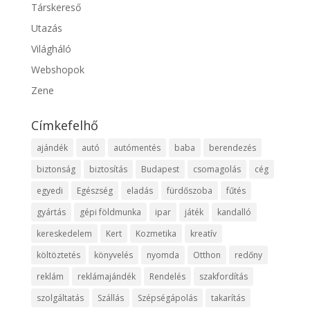
Társkereső
Utazás
Világháló
Webshopok
Zene
Címkefelhő
ajándék
autó
autómentés
baba
berendezés
biztonság
biztosítás
Budapest
csomagolás
cég
egyedi
Egészség
eladás
fürdőszoba
fűtés
gyártás
gépi földmunka
ipar
játék
kandalló
kereskedelem
Kert
Kozmetika
kreatív
költöztetés
könyvelés
nyomda
Otthon
redőny
reklám
reklámajándék
Rendelés
szakfordítás
szolgáltatás
Szállás
Szépségápolás
takarítás