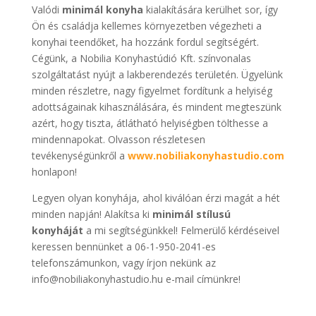
Valódi
minimál konyha
kialakítására kerülhet sor, így
Ön és családja kellemes környezetben végezheti a
konyhai teendőket, ha hozzánk fordul segítségért.
Cégünk, a Nobilia Konyhastúdió Kft. színvonalas
szolgáltatást nyújt a lakberendezés területén. Ügyelünk
minden részletre, nagy figyelmet fordítunk a helyiség
adottságainak kihasználására, és mindent megteszünk
azért, hogy tiszta, átlátható helyiségben tölthesse a
mindennapokat. Olvasson részletesen
tevékenységünkről a
www.nobiliakonyhastudio.com
honlapon!
Legyen olyan konyhája, ahol kiválóan érzi magát a hét
minden napján! Alakítsa ki
minimál stílusú
konyháját
a mi segítségünkkel! Felmerülő kérdéseivel
keressen bennünket a 06-1-950-2041-es
telefonszámunkon, vagy írjon nekünk az
info@nobiliakonyhastudio.hu e-mail címünkre!