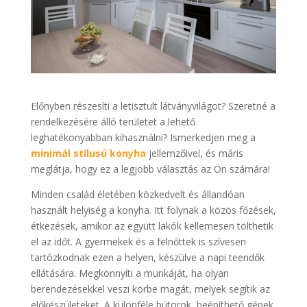
Előnyben részesíti a letisztult látványvilágot? Szeretné a
rendelkezésére álló területet a lehető
leghatékonyabban kihasználni? Ismerkedjen meg a
minimál stílusú konyha
jellemzőivel, és máris
meglátja, hogy ez a legjobb választás az Ön számára!
Minden család életében közkedvelt és állandóan
használt helyiség a konyha. Itt folynak a közös főzések,
étkezések, amikor az együtt lakók kellemesen tölthetik
el az időt. A gyermekek és a felnőttek is szívesen
tartózkodnak ezen a helyen, készülve a napi teendők
ellátására. Megkönnyíti a munkáját, ha olyan
berendezésekkel veszi körbe magát, melyek segítik az
előkészületeket. A különféle bútorok, beépíthető gépek,