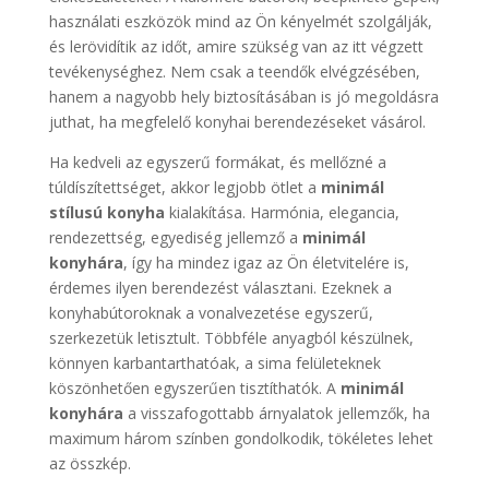
használati eszközök mind az Ön kényelmét szolgálják,
és lerövidítik az időt, amire szükség van az itt végzett
tevékenységhez. Nem csak a teendők elvégzésében,
hanem a nagyobb hely biztosításában is jó megoldásra
juthat, ha megfelelő konyhai berendezéseket vásárol.
Ha kedveli az egyszerű formákat, és mellőzné a
túldíszítettséget, akkor legjobb ötlet a
minimál
stílusú konyha
kialakítása. Harmónia, elegancia,
rendezettség, egyediség jellemző a
minimál
konyhára
, így ha mindez igaz az Ön életvitelére is,
érdemes ilyen berendezést választani. Ezeknek a
konyhabútoroknak a vonalvezetése egyszerű,
szerkezetük letisztult. Többféle anyagból készülnek,
könnyen karbantarthatóak, a sima felületeknek
köszönhetően egyszerűen tisztíthatók. A
minimál
konyhára
a visszafogottabb árnyalatok jellemzők, ha
maximum három színben gondolkodik, tökéletes lehet
az összkép.