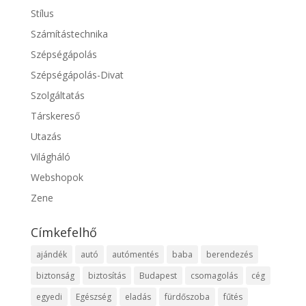
Stílus
Számítástechnika
Szépségápolás
Szépségápolás-Divat
Szolgáltatás
Társkereső
Utazás
Világháló
Webshopok
Zene
Címkefelhő
ajándék
autó
autómentés
baba
berendezés
biztonság
biztosítás
Budapest
csomagolás
cég
egyedi
Egészség
eladás
fürdőszoba
fűtés