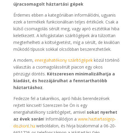
újracsomagolt háztartási gépek
Érdemes ebben a kategóriában informálódni, ugyanis
ezek a termékek funkcionálisan teljes értékűek. Csak a
külső csomagolás sérült meg, vagy apró esztétikai hiba
keletkezett. A kifogástalan szárítógépek ára túlzottan
megterhelheti a költségvetést, míg a sérült, de kiválóan
működő típusok sokkal olcsóbban beszerezhetőek.
A modern,
energiahatékony szárítógépek
közül történő
választás a csomagolássérült piacon egy okos
pénzügyi döntés.
Kétszeresen minimalizálhatja a
kiadást, és hozzájárulhat a fenntarthatóbb
háztartáshoz
.
Fedezze fel a takarékos, apró hibás berendezések
rejtett kincseit! Szerezzen be Ön is egy
energiahatékony szárítógépet, amivel
sokat nyerhet
az évek során
! Informálódjon a
www.haztartasigep-
diszkont.hu
weboldalon, és hívja bizalommal a 06-20-
6651726-os telefonszámon a Háztartási Gép