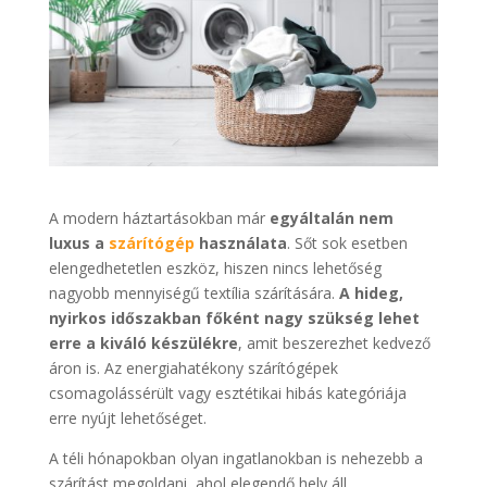
A modern háztartásokban már
egyáltalán nem
luxus a
szárítógép
használata
. Sőt sok esetben
elengedhetetlen eszköz, hiszen nincs lehetőség
nagyobb mennyiségű textília szárítására.
A hideg,
nyirkos időszakban főként nagy szükség lehet
erre a kiváló készülékre
, amit beszerezhet kedvező
áron is. Az energiahatékony szárítógépek
csomagolássérült vagy esztétikai hibás kategóriája
erre nyújt lehetőséget.
A téli hónapokban olyan ingatlanokban is nehezebb a
szárítást megoldani, ahol elegendő hely áll