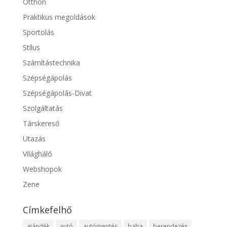
Otthon
Praktikus megoldások
Sportolás
Stílus
Számítástechnika
Szépségápolás
Szépségápolás-Divat
Szolgáltatás
Társkereső
Utazás
Világháló
Webshopok
Zene
Címkefelhő
ajándék
autó
autómentés
baba
berendezés