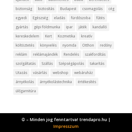
biztonság
biztosítás
Budapest
csomagolás
cég
egyedi
Egészség
eladás
fürdőszoba
fűtés
gyártás
gépi földmunka
ipar
játék
kandalló
kereskedelem
Kert
Kozmetika
kreatív
költöztetés
könyvelés
nyomda
Otthon
redőny
reklám
reklámajándék
Rendelés
szakfordítás
szolgáltatás
Szállás
Szépségápolás
takarítás
Utazás
vásárlás
webshop
webáruház
árnyékolás
árnyékolástechnika
értékesítés
ülőgarnitúra
© – Minden jog fenntartva! trendapro.hu |
Impresszum