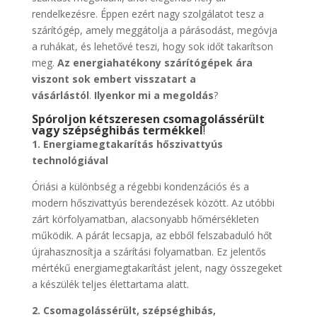
rendelkezésre. Éppen ezért nagy szolgálatot tesz a
szárítógép, amely meggátolja a párásodást, megóvja
a ruhákat, és lehetővé teszi, hogy sok időt takarítson
meg.
Az energiahatékony szárítógépek ára
viszont sok embert visszatart a
vásárlástól
.
Ilyenkor mi a megoldás
?
Spóroljon kétszeresen csomagolássérült
vagy szépséghibás termékkel
!
1. Energiamegtakarítás hőszivattyús
technológiával
Óriási a különbség a régebbi kondenzációs és a
modern hőszivattyús berendezések között. Az utóbbi
zárt körfolyamatban, alacsonyabb hőmérsékleten
működik. A párát lecsapja, az ebből felszabaduló hőt
újrahasznosítja a szárítási folyamatban. Ez jelentős
mértékű energiamegtakarítást jelent, nagy összegeket
a készülék teljes élettartama alatt.
2. Csomagolássérült, szépséghibás,