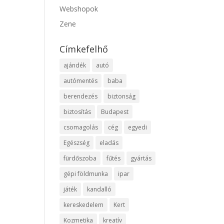
Webshopok
Zene
Címkefelhő
ajándék
autó
autómentés
baba
berendezés
biztonság
biztosítás
Budapest
csomagolás
cég
egyedi
Egészség
eladás
fürdőszoba
fűtés
gyártás
gépi földmunka
ipar
játék
kandalló
kereskedelem
Kert
Kozmetika
kreatív