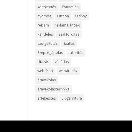
költöztetés
könyvelés
nyomda
Otthon
redőny
reklám
reklámajándék
Rendelés
szakfordítás
szolgáltatás
Szállás
Szépségápolás
takarítás
Utazás
vásárlás
webshop
webáruház
árnyékolás
árnyékolástechnika
értékesítés
ülőgarnitúra