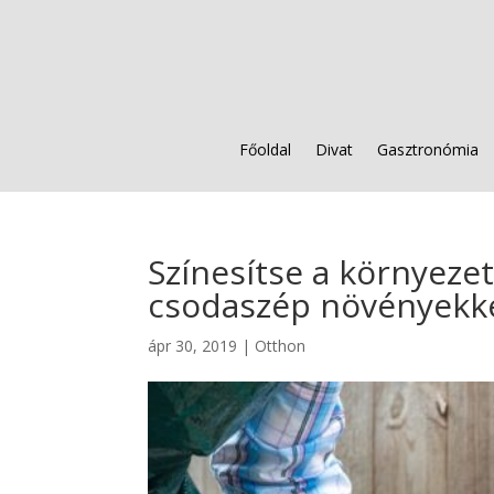
Főoldal
Divat
Gasztronómia
Színesítse a környeze
csodaszép növényekke
ápr 30, 2019
|
Otthon