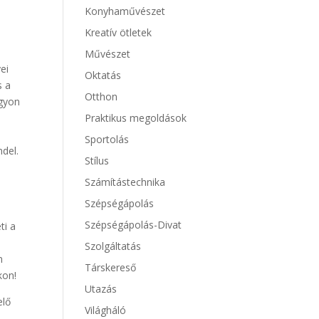
Konyhaművészet
Kreatív ötletek
Művészet
ei
Oktatás
s a
Otthon
gyon
Praktikus megoldások
Sportolás
ndel.
Stílus
Számítástechnika
Szépségápolás
Szépségápolás-Divat
ti a
Szolgáltatás
n
Társkereső
kon!
Utazás
elő
Világháló