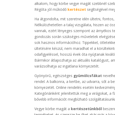
alkalom, hogy körbe vegye magát szebbnél szebb
Régóta jól működő
kertészet
segítségével megf
Ha átgondolta, mit szeretne idén ültetni, font
Nélkülözhetetlen a talaj vizsgálata, hiszen az 
vannak, ezért lényeges szempont az árnyékos te
gondozás során szükséges műveletek elvégzés
sok hasznos információhoz. Tippekkel, ötletekke
ültetésére készül, nem maradhat el a körültekint
odafigyeléssel, hosszú évek óta nyújtanak kiváló
Bármikor átlapozhatja az aktuális katalógust, a
varázsolhatja az ingatlana környezetét.
Gyönyörű, egészséges
gyümölcsfákat
nevelhe
rendel. A balkonra, a kertbe, az udvarra, sőt a b
környezetét. Online rendelés esetén kedvezményt 
Kategóriánként jelenítettük meg a virágokat, a f
bővebb információt megbízható szolgáltatásunkr
Vegye körbe magát a
kertészetünkből
beszere
termékeket, és szerezze be őket akár már a kö