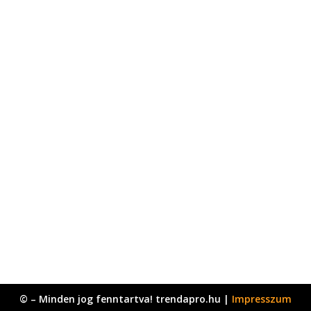
© – Minden jog fenntartva! trendapro.hu |
Impresszum