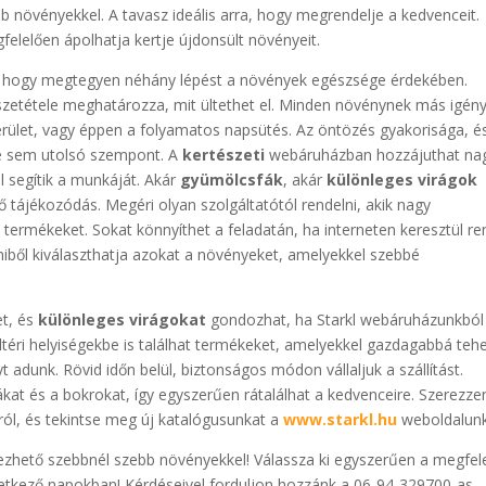
 növényekkel. A tavasz ideális arra, hogy megrendelje a kedvenceit.
elelően ápolhatja kertje újdonsült növényeit.
os, hogy megtegyen néhány lépést a növények egészsége érdekében.
összetétele meghatározza, mit ültethet el. Minden növénynek más igény
rület, vagy éppen a folyamatos napsütés. Az öntözés gyakorisága, é
e sem utolsó szempont. A
kertészeti
webáruházban hozzájuthat na
l segítik a munkáját. Akár
gyümölcsfák
, akár
különleges virágok
ő tájékozódás. Megéri olyan szolgáltatótól rendelni, akik nagy
 termékeket. Sokat könnyíthet a feladatán, ha interneten keresztül re
miből kiválaszthatja azokat a növényeket, amelyekkel szebbé
t, és
különleges virágokat
gondozhat, ha Starkl webáruházunkból
eltéri helyiségekbe is találhat termékeket, amelyekkel gazdagabbá tehe
adunk. Rövid időn belül, biztonságos módon vállaljuk a szállítást.
ákat és a bokrokat, így egyszerűen rátalálhat a kedvenceire. Szerezze
ól, és tekintse meg új katalógusunkat a
www.starkl.hu
weboldalun
zhető szebbnél szebb növényekkel! Válassza ki egyszerűen a megfel
vetkező napokban! Kérdéseivel forduljon hozzánk a 06-94-329700-as