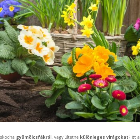
doskodna
gyümölcsfákról
, vagy ültetne
különleges virágokat
? Itt 