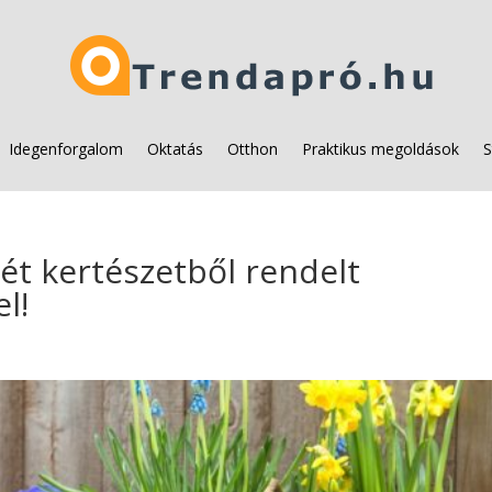
Idegenforgalom
Oktatás
Otthon
Praktikus megoldások
S
tét kertészetből rendelt
l!