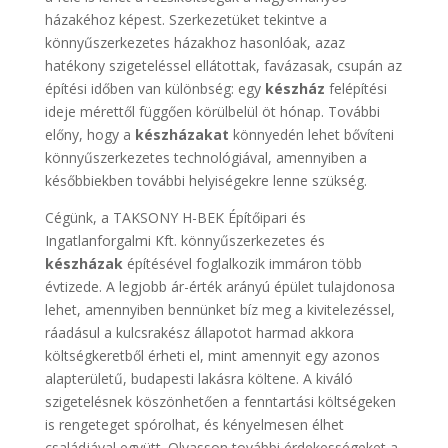
házakéhoz képest. Szerkezetüket tekintve a
könnyűszerkezetes házakhoz hasonlóak, azaz
hatékony szigeteléssel ellátottak, favázasak, csupán az
építési időben van különbség: egy
készház
felépítési
ideje mérettől függően körülbelül öt hónap. További
előny, hogy a
készházakat
könnyedén lehet bővíteni
könnyűszerkezetes technológiával, amennyiben a
későbbiekben további helyiségekre lenne szükség.
Cégünk, a TAKSONY H-BEK Építőipari és
Ingatlanforgalmi Kft. könnyűszerkezetes és
készházak
építésével foglalkozik immáron több
évtizede. A legjobb ár-érték arányú épület tulajdonosa
lehet, amennyiben bennünket bíz meg a kivitelezéssel,
ráadásul a kulcsrakész állapotot harmad akkora
költségkeretből érheti el, mint amennyit egy azonos
alapterületű, budapesti lakásra költene. A kiváló
szigetelésnek köszönhetően a fenntartási költségeken
is rengeteget spórolhat, és kényelmesen élhet
családjával együtt. Olvasson további érdekességeket a