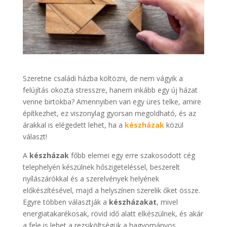
Szeretne családi házba költözni, de nem vágyik a
felújítás okozta stresszre, hanem inkább egy új házat
venne birtokba? Amennyiben van egy üres telke, amire
építkezhet, ez viszonylag gyorsan megoldható, és az
árakkal is elégedett lehet, ha a
készházak
közül
választ!
A
készházak
főbb elemei egy erre szakosodott cég
telephelyén készülnek hőszigeteléssel, beszerelt
nyílászárókkal és a szerelvények helyének
előkészítésével, majd a helyszínen szerelik őket össze.
Egyre többen választják a
készházakat
, mivel
energiatakarékosak, rövid idő alatt elkészülnek, és akár
a fele is lehet a rezsiköltségük a hagyományos