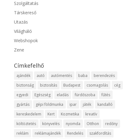
Szolgáltatás
Társkereső
Utazás
Világháló
Webshopok
Zene
Címkefelhő
ajándék
autó
autómentés
baba
berendezés
biztonság
biztosítás
Budapest
csomagolás
cég
egyedi
Egészség
eladás
fürdőszoba
fűtés
gyártás
gépi földmunka
ipar
játék
kandalló
kereskedelem
Kert
Kozmetika
kreatív
költöztetés
könyvelés
nyomda
Otthon
redőny
reklám
reklámajándék
Rendelés
szakfordítás