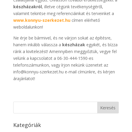
készházakról
, illetve cégünk tevékenységéről,
valamint tekintse meg referenciáinkat és terveinket a
www.konnyu-szerkezet.hu
címen elérhető
weboldalunkon!
Ne érje be bármivel, és ne várjon sokat az építésre,
hanem inkább válassza a
készházak
egyikét, és bízza
ránk a kivitelezést! Amennyiben meggyőztük, vegye fel
velünk a kapcsolatot a 06-30-444-1590-es
telefonszámunkon, vagy írjon nekünk üzenetet az
info@konnyu-szerkezet.hu e-mail címünkre, és kérjen
árajánlatot!
Kategóriák