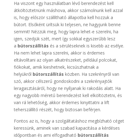
Ha viszont egy használatban lévő berendezést kell
átköltöztetnünk máshova, akkor számolnunk kell azzal
is, hogy először szállítható állapotba kell hozzuk a
bútort. Elsőként ürítsük ki teljesen, ne hagyjunk benne
semmit! Nézzük meg, hogy lapra lehet-e szerelni, ha
igen, szedjük szét, mert így sokkal egyszerűbb lesz
a
bútorszállítás
és a sérüléseknek is kisebb az esélye.
Ha nem lehet lapra szerelni, akkor is érdemes
eltávolítani az olyan alkatrészeket, például polcokat,
fiókokat, amik kieshetnek, kicsúszhatnak a
helyükről
bútorszállítás
közben. Ha szekrényről van
szó, akkor célszerű gondoskodni a szekrényajtók
leragasztásáról, hogy ne nyíljanak ki rakodás alatt. Ha
egy nagyobb méretű berendezést kell elköltöztetni, és
van rá lehetőség, akkor érdemes kinyittatni a lift
teherszállító részét, hogy biztosan beférjen.
Fontos az is, hogy a szolgáltatáshoz megbízható céget
keressünk, aminek van szabad kapacitása a kérdéses
időpontban és ami elfogadható
bútorszállítás