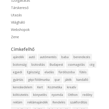
Szolgáltatás
Társkereső
Utazás
Világháló
Webshopok
Zene
Címkefelhő
ajándék
autó
autómentés
baba
berendezés
biztonság
biztosítás
Budapest
csomagolás
cég
egyedi
Egészség
eladás
fürdőszoba
fűtés
gyártás
gépi földmunka
ipar
játék
kandalló
kereskedelem
Kert
Kozmetika
kreatív
költöztetés
könyvelés
nyomda
Otthon
redőny
reklám
reklámajándék
Rendelés
szakfordítás