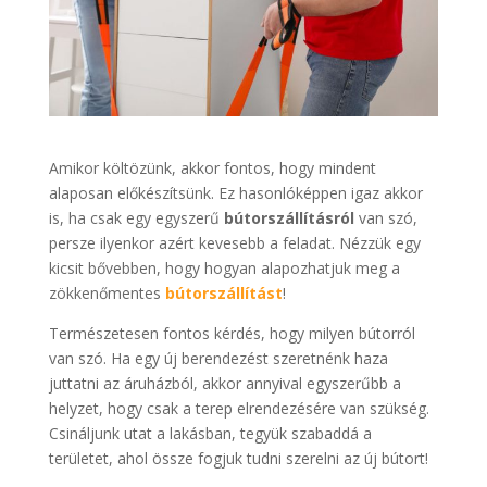
Amikor költözünk, akkor fontos, hogy mindent
alaposan előkészítsünk. Ez hasonlóképpen igaz akkor
is, ha csak egy egyszerű
bútorszállításról
van szó,
persze ilyenkor azért kevesebb a feladat. Nézzük egy
kicsit bővebben, hogy hogyan alapozhatjuk meg a
zökkenőmentes
bútorszállítást
!
Természetesen fontos kérdés, hogy milyen bútorról
van szó. Ha egy új berendezést szeretnénk haza
juttatni az áruházból, akkor annyival egyszerűbb a
helyzet, hogy csak a terep elrendezésére van szükség.
Csináljunk utat a lakásban, tegyük szabaddá a
területet, ahol össze fogjuk tudni szerelni az új bútort!