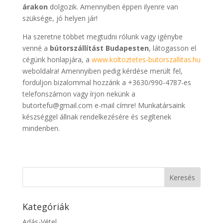
árakon
dolgozik. Amennyiben éppen ilyenre van
szüksége, jó helyen jár!
Ha szeretne többet megtudni rólunk vagy igénybe
venné a
bútorszállítást Budapesten
, látogasson el
cégünk honlapjára, a
www.koltoztetes-butorszallitas.hu
weboldalra! Amennyiben pedig kérdése merült fel,
forduljon bizalommal hozzánk a +3630/990-4787-es
telefonszámon vagy írjon nekünk a
butortefu@gmail.com e-mail címre! Munkatársaink
készséggel állnak rendelkezésére és segítenek
mindenben.
Kategóriák
Adás-Vétel