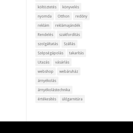
költöztetés
könyvelés
nyomda
Otthon
redőny
reklám
reklámajándék
Rendelés
szakfordítás
szolgáltatás
Szállás
Szépségápolás
takarítás
Utazás
vásárlás
webshop
webáruház
árnyékolás
árnyékolástechnika
értékesítés
ülőgarnitúra