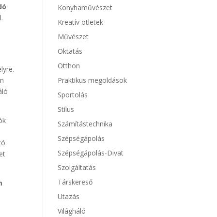
dó
Konyhaművészet
.
Kreatív ötletek
Művészet
Oktatás
Otthon
lyre.
Praktikus megoldások
én
áló
Sportolás
Stílus
ók
Számítástechnika
Szépségápolás
tó
Szépségápolás-Divat
et
Szolgáltatás
Társkereső
m
Utazás
Világháló