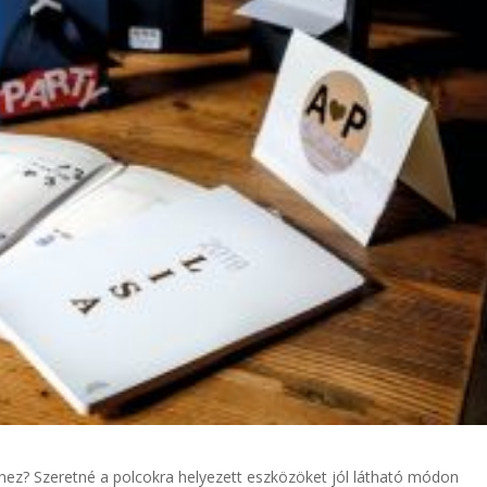
hez? Szeretné a polcokra helyezett eszközöket jól látható módon