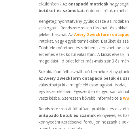
elkülöníteni? Az
öntapadó matricák
nagy segít
betűket és számokat
, érdemes róluk minél e
Rengeteg nyomtatvány gyűlik össze az irodában
kiválogatni. Rendszerezetten tárolhat, és sokka
jeleket használ. Az
Avery Zweckform öntapad
iratokat, vagy egyéb termékeket. Betűket és szá
Többféle méretben és színben szerezheti be a s
érdemes ezek közül választani. A kicsik élvezik,
megoldást. Jó ötlet lehet más-más színű és mére
Sokoldalúan felhasználható termékeket nyújtunk
az
Avery Zweckform öntapadó betűk és s
választhatja ki a megfelelő csomagokat. Irodai, i
egy kiszerelésben. Egyszerűen és gyorsan oldha
veszi kézbe. Szerezzen bővebb információt a
ww
Rendszerezzen átláthatóan, praktikus és esztéti
öntapadó betűk és számok
előnyeivel, és h
könnyedén! Kérdéseivel forduljon hozzánk a 06
trend.hu e-mail címünkre!