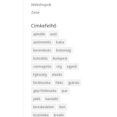
Webshopok
Zene
Címkefelhő
ajándék
autó
autómentés
baba
berendezés
biztonság
biztosítás
Budapest
csomagolás
cég
egyedi
Egészség
eladás
fürdőszoba
fűtés
gyártás
gépi földmunka
ipar
játék
kandalló
kereskedelem
Kert
Kozmetika
kreatív