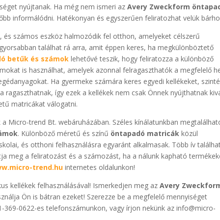
séget nyújtanak. Ha még nem ismeri az
Avery Zweckform öntapa
lőbb informálódni. Hatékonyan és egyszerűen feliratozhat velük bárhol
, és számos eszköz halmozódik fel otthon, amelyeket célszerű
l gyorsabban találhat rá arra, amit éppen keres, ha megkülönböztető
ó betűk és számok
lehetővé teszik, hogy feliratozza a különböző
mokat is használhat, amelyek azonnal felragaszthatók a megfelelő he
egédanyagokat. Ha gyermeke számára keres egyedi kellékeket, szint
 ha ragaszthatnak, így ezek a kellékek nem csak Önnek nyújthatnak kiv
tű matricákat válogatni.
 a Micro-trend Bt. webáruházában. Széles kínálatunkban megtalálhat
zámok
. Különböző méretű és színű
öntapadó matricák
közül
skolai, és otthoni felhasználásra egyaránt alkalmasak. Több ív találha
tja meg a feliratozást és a számozást, ha a nálunk kapható termékek
w.micro-trend.hu
internetes oldalunkon!
kus kellékek felhasználásával! Ismerkedjen meg az
Avery Zweckfor
asználja Ön is bátran ezeket! Szerezze be a megfelelő mennyiséget
-1-369-0622-es telefonszámunkon, vagy írjon nekünk az info@micro-