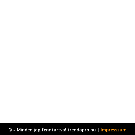
© – Minden jog fenntartva! trendapro.hu |
Impresszum