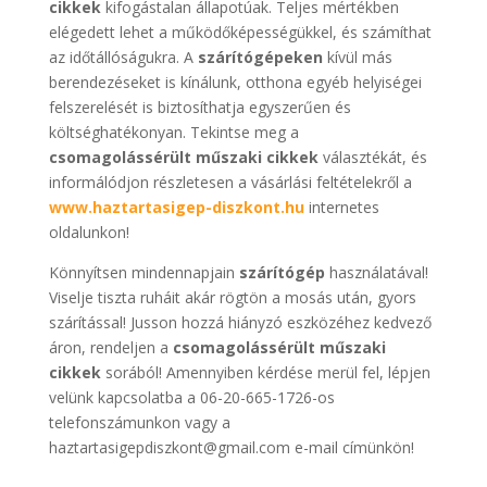
cikkek
kifogástalan állapotúak. Teljes mértékben
elégedett lehet a működőképességükkel, és számíthat
az időtállóságukra. A
szárítógépeken
kívül más
berendezéseket is kínálunk, otthona egyéb helyiségei
felszerelését is biztosíthatja egyszerűen és
költséghatékonyan. Tekintse meg a
csomagolássérült műszaki cikkek
választékát, és
informálódjon részletesen a vásárlási feltételekről a
www.haztartasigep-diszkont.hu
internetes
oldalunkon!
Könnyítsen mindennapjain
szárítógép
használatával!
Viselje tiszta ruháit akár rögtön a mosás után, gyors
szárítással! Jusson hozzá hiányzó eszközéhez kedvező
áron, rendeljen a
csomagolássérült műszaki
cikkek
sorából! Amennyiben kérdése merül fel, lépjen
velünk kapcsolatba a 06-20-665-1726-os
telefonszámunkon vagy a
haztartasigepdiszkont@gmail.com e-mail címünkön!