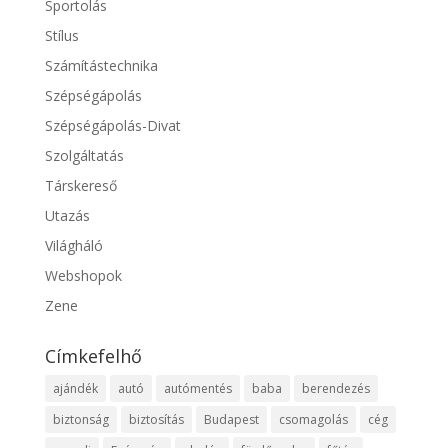
Sportolás
Stílus
Számítástechnika
Szépségápolás
Szépségápolás-Divat
Szolgáltatás
Társkereső
Utazás
Világháló
Webshopok
Zene
Címkefelhő
ajándék
autó
autómentés
baba
berendezés
biztonság
biztosítás
Budapest
csomagolás
cég