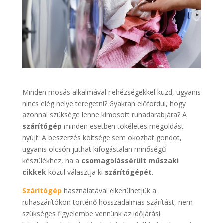
Minden mosás alkalmával nehézségekkel küzd, ugyanis
nincs elég helye teregetni? Gyakran előfordul, hogy
azonnal szüksége lenne kimosott ruhadarabjára? A
szárítógép
minden esetben tökéletes megoldást
nyújt. A beszerzés költsége sem okozhat gondot,
ugyanis olcsón juthat kifogástalan minőségű
készülékhez, ha a
csomagolássérült műszaki
cikkek
közül választja ki
szárítógépét
.
Szárítógép
használatával elkerülhetjük a
ruhaszárítókon történő hosszadalmas szárítást, nem
szükséges figyelembe vennünk az időjárási