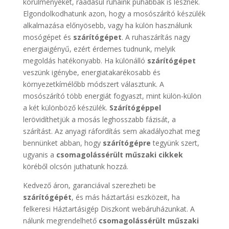
körülményeket, ráadásul ruháink puhábbak is lesznek.
Elgondolkodhatunk azon, hogy a mosószárító készülék
alkalmazása előnyösebb, vagy ha külön használunk
mosógépet és
szárítógépet
. A ruhaszárítás nagy
energiaigényű, ezért érdemes tudnunk, melyik
megoldás hatékonyabb. Ha különálló
szárítógépet
veszünk igénybe, energiatakarékosabb és
környezetkímélőbb módszert választunk. A
mosószárító több energiát fogyaszt, mint külön-külön
a két különböző készülék.
Szárítógéppel
lerövidíthetjük a mosás leghosszabb fázisát, a
szárítást. Az anyagi ráfordítás sem akadályozhat meg
bennünket abban, hogy
szárítógépre
tegyünk szert,
ugyanis a
csomagolássérült műszaki cikkek
köréből olcsón juthatunk hozzá.
Kedvező áron, garanciával szerezheti be
szárítógépét
, és más háztartási eszközeit, ha
felkeresi Háztartásigép Diszkont webáruházunkat. A
nálunk megrendelhető
csomagolássérült műszaki