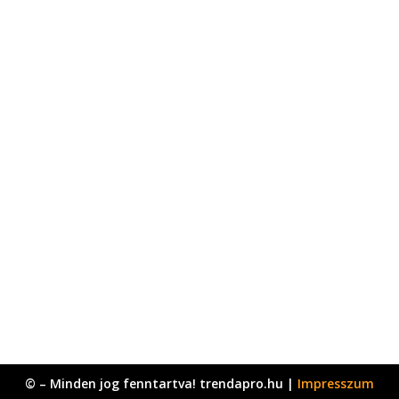
© – Minden jog fenntartva! trendapro.hu |
Impresszum