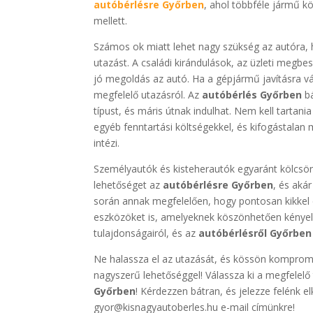
autóbérlésre Győrben
, ahol többféle jármű k
mellett.
Számos ok miatt lehet nagy szükség az autóra, 
utazást. A családi kirándulások, az üzleti megb
jó megoldás az autó. Ha a gépjármű javításra vá
megfelelő utazásról. Az
autóbérlés Győrben
bá
típust, és máris útnak indulhat. Nem kell tartania
egyéb fenntartási költségekkel, és kifogástalan
intézi.
Személyautók és kisteherautók egyaránt kölcsönö
lehetőséget az
autóbérlésre Győrben
, és akár
során annak megfelelően, hogy pontosan kikkel
eszközöket is, amelyeknek köszönhetően kényel
tulajdonságairól, és az
autóbérlésről Győrben
Ne halassza el az utazását, és kössön kompromi
nagyszerű lehetőséggel! Válassza ki a megfelelő
Győrben
! Kérdezzen bátran, és jelezze felénk 
gyor@kisnagyautoberles.hu e-mail címünkre!