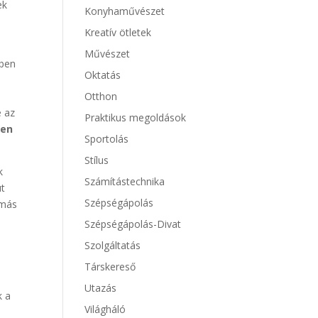
ek
Konyhaművészet
Kreatív ötletek
Művészet
tben
Oktatás
Otthon
e az
Praktikus megoldások
ben
Sportolás
Stílus
k
Számítástechnika
út
Szépségápolás
 más
Szépségápolás-Divat
Szolgáltatás
Társkereső
Utazás
k a
Világháló