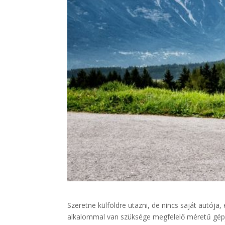
Szeretne külföldre utazni, de nincs saját autó
alkalommal van szüksége megfelelő méretű gépj