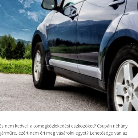
ja, és nem kedveli a tömegközlekedési eszközöket? Csupán néhány
árműre, ezért nem éri meg vásárolni egyet? Lehetősége van az