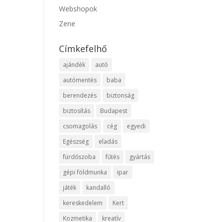
Webshopok
Zene
Címkefelhő
ajándék
autó
autómentés
baba
berendezés
biztonság
biztosítás
Budapest
csomagolás
cég
egyedi
Egészség
eladás
fürdőszoba
fűtés
gyártás
gépi földmunka
ipar
játék
kandalló
kereskedelem
Kert
Kozmetika
kreatív