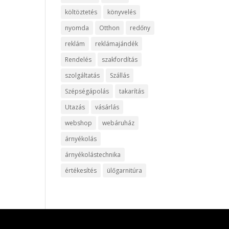
költöztetés
könyvelés
nyomda
Otthon
redőny
reklám
reklámajándék
Rendelés
szakfordítás
szolgáltatás
Szállás
Szépségápolás
takarítás
Utazás
vásárlás
webshop
webáruház
árnyékolás
árnyékolástechnika
értékesítés
ülőgarnitúra