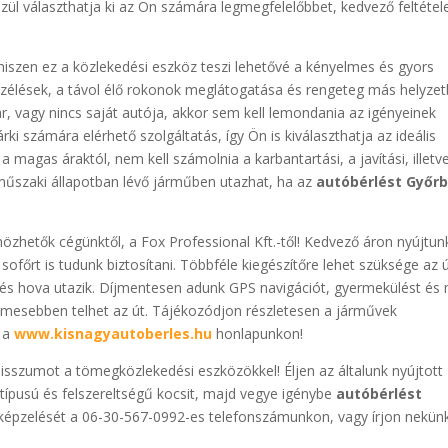
özül választhatja ki az Ön számára legmegfelelőbbet, kedvező feltétel
hiszen ez a közlekedési eszköz teszi lehetővé a kényelmes és gyors
eszélések, a távol élő rokonok meglátogatása és rengeteg más helyze
r, vagy nincs saját autója, akkor sem kell lemondania az igényeinek
rki számára elérhető szolgáltatás, így Ön is kiválaszthatja az ideális
 a magas áraktól, nem kell számolnia a karbantartási, a javítási, illetv
 műszaki állapotban lévő járműben utazhat, ha az
autóbérlést Győr
zhetők cégünktől, a Fox Professional Kft.-től! Kedvező áron nyújtun
 sofőrt is tudunk biztosítani. Többféle kiegészítőre lehet szüksége az 
 és hova utazik. Díjmentesen adunk GPS navigációt, gyermekülést és
mesebben telhet az út. Tájékozódjon részletesen a járművek
a
www.kisnagyautoberles.hu
honlapunkon!
sszumot a tömegközlekedési eszközökkel! Éljen az általunk nyújtott
 típusú és felszereltségű kocsit, majd vegye igénybe
autóbérlést
elképzelését a 06-30-567-0992-es telefonszámunkon, vagy írjon nekün