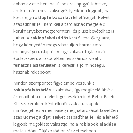
abban az esetben, ha túl sok raklap gyűlik össze,
amikre már nincs szüksége? Ilyenkor a legjobb, ha
keres egy
raklapfelvásárlási
lehetőséget. Helyet
szabadíthat fel, nem kell a tárolásnak megfelelő
körülményeket megteremteni, és plusz bevételhez is
juthat. A
raklapfelvásárlás
kiváló lehetőség arra,
hogy könnyedén megszabaduljon bármekkora
mennyiségű raklaptól. A logisztikával foglalkozó
épületekben, a raktárakban és számos kreatív
felhasználási területen is keresik a jó minőségű,
használt raklapokat.
Minden szempontot figyelembe veszünk a
raklapfelvásárlás
alkalmával, így megfelelő átvételi
áron adhatja el a felesleges eszközeit. A Beho-Palett
Kft. szakembereiként ellenőrizzük a raklapok
minőségét, és a mennyiség meghatározását követően
szabjuk meg a díjat. Helyet szabadíthat fel, és a lehető
legjobb megoldást választja, ha a
raklapok eladása
mellett dönt. Tájékozódjon részletesebben