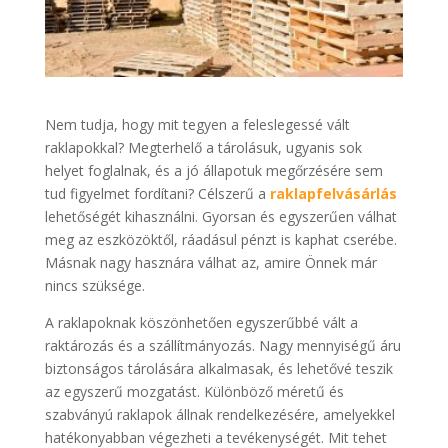
Nem tudja, hogy mit tegyen a feleslegessé vált
raklapokkal? Megterhelő a tárolásuk, ugyanis sok
helyet foglalnak, és a jó állapotuk megőrzésére sem
tud figyelmet fordítani? Célszerű a
raklapfelvásárlás
lehetőségét kihasználni. Gyorsan és egyszerűen válhat
meg az eszközöktől, ráadásul pénzt is kaphat cserébe.
Másnak nagy hasznára válhat az, amire Önnek már
nincs szüksége.
A raklapoknak köszönhetően egyszerűbbé vált a
raktározás és a szállítmányozás. Nagy mennyiségű áru
biztonságos tárolására alkalmasak, és lehetővé teszik
az egyszerű mozgatást. Különböző méretű és
szabványú raklapok állnak rendelkezésére, amelyekkel
hatékonyabban végezheti a tevékenységét. Mit tehet