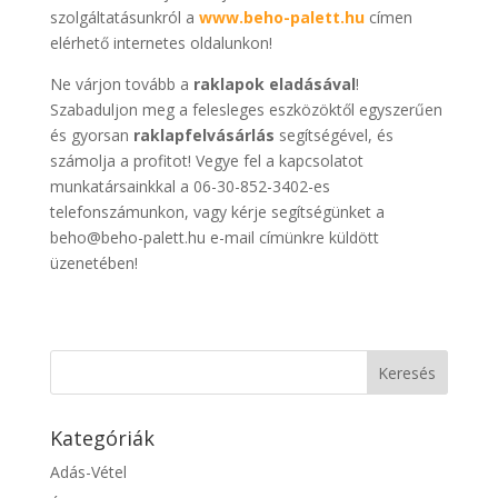
szolgáltatásunkról a
www.beho-palett.hu
címen
elérhető internetes oldalunkon!
Ne várjon tovább a
raklapok eladásával
!
Szabaduljon meg a felesleges eszközöktől egyszerűen
és gyorsan
raklapfelvásárlás
segítségével, és
számolja a profitot! Vegye fel a kapcsolatot
munkatársainkkal a 06-30-852-3402-es
telefonszámunkon, vagy kérje segítségünket a
beho@beho-palett.hu e-mail címünkre küldött
üzenetében!
Kategóriák
Adás-Vétel