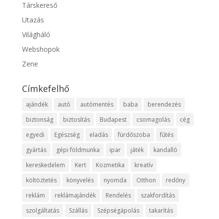
Társkereső
Utazás
Világháló
Webshopok
Zene
Címkefelhő
ajándék
autó
autómentés
baba
berendezés
biztonság
biztosítás
Budapest
csomagolás
cég
egyedi
Egészség
eladás
fürdőszoba
fűtés
gyártás
gépi földmunka
ipar
játék
kandalló
kereskedelem
Kert
Kozmetika
kreatív
költöztetés
könyvelés
nyomda
Otthon
redőny
reklám
reklámajándék
Rendelés
szakfordítás
szolgáltatás
Szállás
Szépségápolás
takarítás