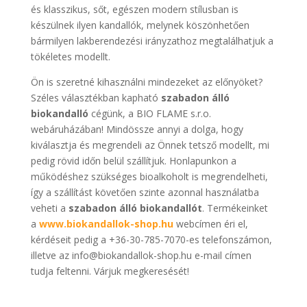
és klasszikus, sőt, egészen modern stílusban is
készülnek ilyen kandallók, melynek köszönhetően
bármilyen lakberendezési irányzathoz megtalálhatjuk a
tökéletes modellt.
Ön is szeretné kihasználni mindezeket az előnyöket?
Széles választékban kapható
szabadon álló
biokandalló
cégünk, a BIO FLAME s.r.o.
webáruházában! Mindössze annyi a dolga, hogy
kiválasztja és megrendeli az Önnek tetsző modellt, mi
pedig rövid időn belül szállítjuk. Honlapunkon a
működéshez szükséges bioalkoholt is megrendelheti,
így a szállítást követően szinte azonnal használatba
veheti a
szabadon álló biokandallót
. Termékeinket
a
www.biokandallok-shop.hu
webcímen éri el,
kérdéseit pedig a +36-30-785-7070-es telefonszámon,
illetve az info@biokandallok-shop.hu e-mail címen
tudja feltenni. Várjuk megkeresését!