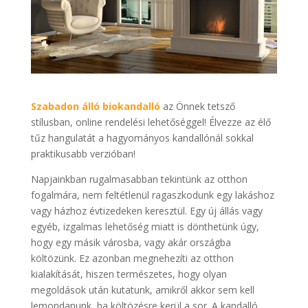
Szabadon álló biokandalló
az Önnek tetsző
stílusban, online rendelési lehetőséggel! Élvezze az élő
tűz hangulatát a hagyományos kandallónál sokkal
praktikusabb verzióban!
Napjainkban rugalmasabban tekintünk az otthon
fogalmára, nem feltétlenül ragaszkodunk egy lakáshoz
vagy házhoz évtizedeken keresztül. Egy új állás vagy
egyéb, izgalmas lehetőség miatt is dönthetünk úgy,
hogy egy másik városba, vagy akár országba
költözünk. Ez azonban megnehezíti az otthon
kialakítását, hiszen természetes, hogy olyan
megoldások után kutatunk, amikről akkor sem kell
lemondanunk, ha költözésre kerül a sor. A kandalló