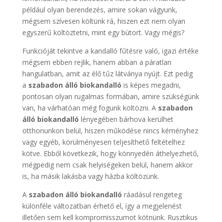
például olyan berendezés, amire sokan vágyunk,
mégsem szívesen költünk rá, hiszen ezt nem olyan
egyszerű költöztetni, mint egy bútort. Vagy mégis?
Funkcióját tekintve a kandalló fűtésre való, igazi értéke
mégsem ebben rejlik, hanem abban a páratlan
hangulatban, amit az élő tűz látványa nyújt. Ezt pedig
a
szabadon álló biokandalló
is képes megadni,
pontosan olyan rugalmas formában, amire szükségünk
van, ha várhatóan még fogunk költözni. A
szabadon
álló biokandalló
lényegében bárhova kerülhet
otthonunkon belül, hiszen működése nincs kéményhez
vagy egyéb, körülményesen teljesíthető feltételhez
kötve. Ebből következik, hogy könnyedén áthelyezhető,
mégpedig nem csak helyiségeken belül, hanem akkor
is, ha másik lakásba vagy házba költözünk.
A
szabadon álló biokandalló
ráadásul rengeteg
különféle változatban érhető el, így a megjelenést
illetően sem kell kompromisszumot kötnünk. Rusztikus