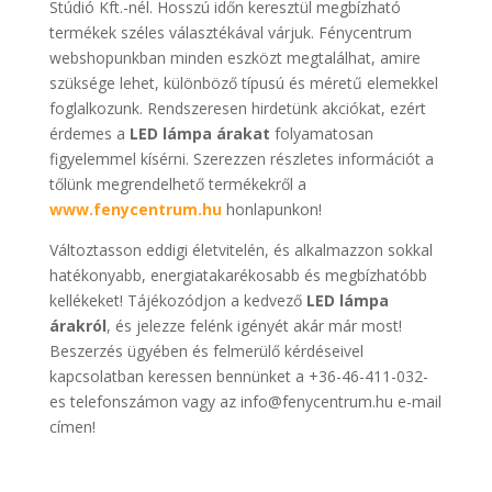
Stúdió Kft.-nél. Hosszú időn keresztül megbízható
termékek széles választékával várjuk. Fénycentrum
webshopunkban minden eszközt megtalálhat, amire
szüksége lehet, különböző típusú és méretű elemekkel
foglalkozunk. Rendszeresen hirdetünk akciókat, ezért
érdemes a
LED lámpa árakat
folyamatosan
figyelemmel kísérni. Szerezzen részletes információt a
tőlünk megrendelhető termékekről a
www.fenycentrum.hu
honlapunkon!
Változtasson eddigi életvitelén, és alkalmazzon sokkal
hatékonyabb, energiatakarékosabb és megbízhatóbb
kellékeket! Tájékozódjon a kedvező
LED lámpa
árakról
, és jelezze felénk igényét akár már most!
Beszerzés ügyében és felmerülő kérdéseivel
kapcsolatban keressen bennünket a +36-46-411-032-
es telefonszámon vagy az info@fenycentrum.hu e-mail
címen!