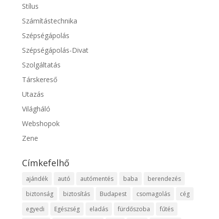
Stílus
Számítástechnika
Szépségápolás
Szépségápolás-Divat
Szolgáltatás
Társkereső
Utazás
Világháló
Webshopok
Zene
Címkefelhő
ajándék
autó
autómentés
baba
berendezés
biztonság
biztosítás
Budapest
csomagolás
cég
egyedi
Egészség
eladás
fürdőszoba
fűtés