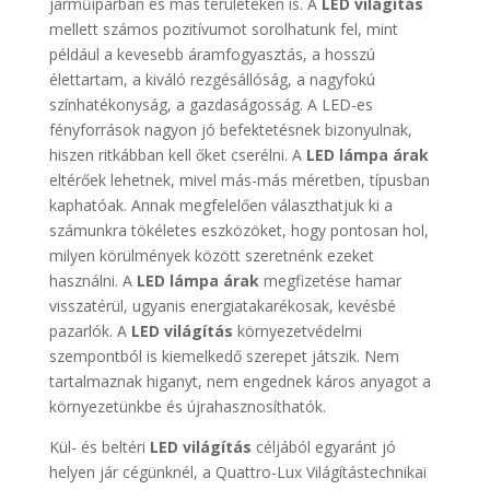
járműiparban és más területeken is. A
LED világítás
mellett számos pozitívumot sorolhatunk fel, mint
például a kevesebb áramfogyasztás, a hosszú
élettartam, a kiváló rezgésállóság, a nagyfokú
színhatékonyság, a gazdaságosság. A LED-es
fényforrások nagyon jó befektetésnek bizonyulnak,
hiszen ritkábban kell őket cserélni. A
LED lámpa árak
eltérőek lehetnek, mivel más-más méretben, típusban
kaphatóak. Annak megfelelően választhatjuk ki a
számunkra tökéletes eszközöket, hogy pontosan hol,
milyen körülmények között szeretnénk ezeket
használni. A
LED lámpa árak
megfizetése hamar
visszatérül, ugyanis energiatakarékosak, kevésbé
pazarlók. A
LED világítás
környezetvédelmi
szempontból is kiemelkedő szerepet játszik. Nem
tartalmaznak higanyt, nem engednek káros anyagot a
környezetünkbe és újrahasznosíthatók.
Kül- és beltéri
LED világítás
céljából egyaránt jó
helyen jár cégünknél, a Quattro-Lux Világítástechnikai