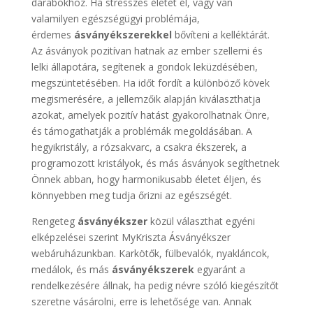
darabokhoz. Ha stresszes életet él, vagy van
valamilyen egészségügyi problémája,
érdemes
ásványékszerekkel
bővíteni a kelléktárát.
Az ásványok pozitívan hatnak az ember szellemi és
lelki állapotára, segítenek a gondok leküzdésében,
megszüntetésében. Ha időt fordít a különböző kövek
megismerésére, a jellemzőik alapján kiválaszthatja
azokat, amelyek pozitív hatást gyakorolhatnak Önre,
és támogathatják a problémák megoldásában. A
hegyikristály, a rózsakvarc, a csakra ékszerek, a
programozott kristályok, és más ásványok segíthetnek
Önnek abban, hogy harmonikusabb életet éljen, és
könnyebben meg tudja őrizni az egészségét.
Rengeteg
ásványékszer
közül választhat egyéni
elképzelései szerint MyKriszta Ásványékszer
webáruházunkban. Karkötők, fülbevalók, nyakláncok,
medálok, és más
ásványékszerek
egyaránt a
rendelkezésére állnak, ha pedig névre szóló kiegészítőt
szeretne vásárolni, erre is lehetősége van. Annak