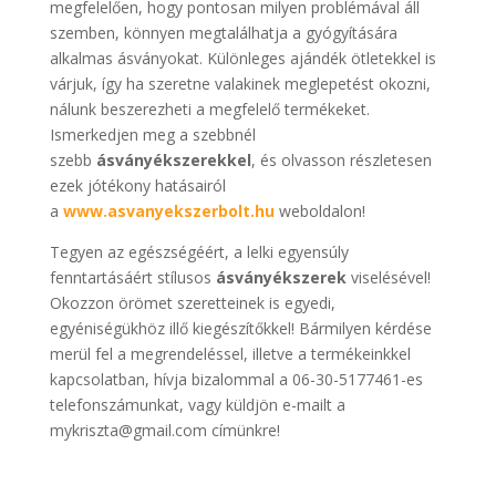
megfelelően, hogy pontosan milyen problémával áll
szemben, könnyen megtalálhatja a gyógyítására
alkalmas ásványokat. Különleges ajándék ötletekkel is
várjuk, így ha szeretne valakinek meglepetést okozni,
nálunk beszerezheti a megfelelő termékeket.
Ismerkedjen meg a szebbnél
szebb
ásványékszerekkel
, és olvasson részletesen
ezek jótékony hatásairól
a
www.asvanyekszerbolt.hu
weboldalon!
Tegyen az egészségéért, a lelki egyensúly
fenntartásáért stílusos
ásványékszerek
viselésével!
Okozzon örömet szeretteinek is egyedi,
egyéniségükhöz illő kiegészítőkkel! Bármilyen kérdése
merül fel a megrendeléssel, illetve a termékeinkkel
kapcsolatban, hívja bizalommal a 06-30-5177461-es
telefonszámunkat, vagy küldjön e-mailt a
mykriszta@gmail.com címünkre!