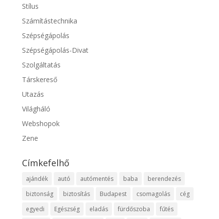
Stílus
Számítástechnika
Szépségápolás
Szépségápolás-Divat
Szolgáltatás
Társkereső
Utazás
Világháló
Webshopok
Zene
Címkefelhő
ajándék
autó
autómentés
baba
berendezés
biztonság
biztosítás
Budapest
csomagolás
cég
egyedi
Egészség
eladás
fürdőszoba
fűtés