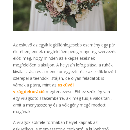
Az esküvő az egyik legkülönlegesebb esemény egy pár
életében, ennek megfelelően pedig rengeteg szervezés
előzi meg, hogy minden az elképzeléseknek
megfelelően alakuljon. A helyszín lefoglalása, a ruhák
kiválasztása és a menüsor egyeztetése az elsők között
szerepel a teendők listáján, de olyan feladatok is
várnak a párra, mint az
esküvői
virágdekoráció
megtervezése. Ehhez szükség van
egy virágkötő szakemberre, aki meg tudja valósítani,
amit a menyasszony és a vőlegény megálmodott
magának.
A virágok sokféle formában helyet kapnak az
esküvőkön, a menyasszonyi csokortól a különböző