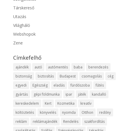
Társkereső
Utazás
Világháló
Webshopok
Zene
Címkefelhő
ajándék
autó
autómentés
baba
berendezés
biztonság
biztosítás
Budapest
csomagolás
cég
egyedi
Egészség
eladás
fürdőszoba
fűtés
gyártás
gépi földmunka
ipar
játék
kandalló
kereskedelem
Kert
Kozmetika
kreatív
költöztetés
könyvelés
nyomda
Otthon
redőny
reklám
reklámajándék
Rendelés
szakfordítás
szolgáltatás
Szállás
Szépségápolás
takarítás