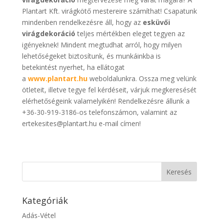
Plantart Kft. virágkötő mestereire számíthat! Csapatunk
mindenben rendelkezésre áll, hogy az
esküvői
virágdekoráció
teljes mértékben eleget tegyen az
igényeknek! Mindent megtudhat arról, hogy milyen
lehetőségeket biztosítunk, és munkáinkba is
betekintést nyerhet, ha ellátogat
a
www.plantart.hu
weboldalunkra. Ossza meg velünk
ötleteit, illetve tegye fel kérdéseit, várjuk megkeresését
elérhetőségeink valamelyikén! Rendelkezésre állunk a
+36-30-919-3186-os telefonszámon, valamint az
ertekesites@plantart.hu e-mail címen!
Kategóriák
Adás-Vétel