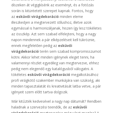
díszeken át végigkísérik az eseményt, és a fotózás
során is kitüntetett szerepet kapnak. Fontos, hogy
az
esküvői virágdekoráció
minden eleme
illeszkedjen a megtervezett stílushoz, illetve azok
egymással is harmonizáljanak, hiszen így lesz tökéletes
az összkép. Azt sem szabad elfelejteni, hogy a nagy
napon mindennek a pár elképzeléseit kell tükröznie,
ennek megfelelően pedig az
esküvői
virágdekoráció
terén sem szabad kompromisszumot
kötni. Akkor lehet minden igénynek eleget tenni, ha
valamennyi részlet egyedileg van megtervezve, ehhez
pedig nem elegendő egy katalógusból válogatni. A
tökéletes
esküvői virágdekoráció
megalkotásához
profi virágkötő szakember munkájára van szükség, aki
minden tapasztalatát és kreativitását latba vetve, a pár
igényeit szem előtt tartva dolgozik.
Már kitűzték kedvesével a nagy nap dátumát? Rendben
haladnak a szervezési teendők, de az
esküvői
virágdekoráció
megtervezése még várat magára? A