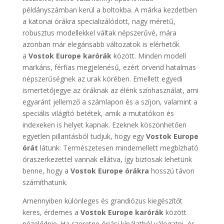
példányszámban kerül a boltokba. A márka kezdetben
a katonai órákra specializálódott, nagy méretű,
robusztus modellekkel váltak népszerűvé, mára
azonban már elegánsabb változatok is elérhetők
a
Vostok Europe karórák
között. Minden modell
markáns, férfias megjelenésű, ezért örvend hatalmas
népszerűségnek az urak körében. Emellett egyedi
ismertetőjegye az óráknak az élénk színhasználat, ami
egyaránt jellemző a számlapon és a szíjon, valamint a
speciális világító betétek, amik a mutatókon és
indexeken is helyet kapnak. Ezeknek köszönhetően
egyetlen pillantásból tudjuk, hogy egy
Vostok Europe
órát
látunk. Természetesen mindemellett megbízható
óraszerkezettel vannak ellátva, így biztosak lehetünk
benne, hogy a
Vostok Europe órákra
hosszú távon
számíthatunk.
Amennyiben különleges és grandiózus kiegészítőt
keres, érdemes a
Vostok Europe karórák
között
nézelődnie. Ha szeretne óriási kínálatból válogatni, és