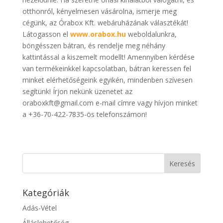
otthonról, kényelmesen vásárolna, ismerje meg
cégünk, az Órabox Kft. webáruházának választékát!
Látogasson el
www.orabox.hu
weboldalunkra,
böngésszen bátran, és rendelje meg néhány
kattintással a kiszemelt modellt! Amennyiben kérdése
van termékeinkkel kapcsolatban, bátran keressen fel
minket elérhetőségeink egyikén, mindenben szívesen
segítünk! Írjon nekünk üzenetet az
oraboxkft@gmail.com e-mail címre vagy hívjon minket
a +36-70-422-7835-ös telefonszámon!
Kategóriák
Adás-Vétel
Álláslehetőség