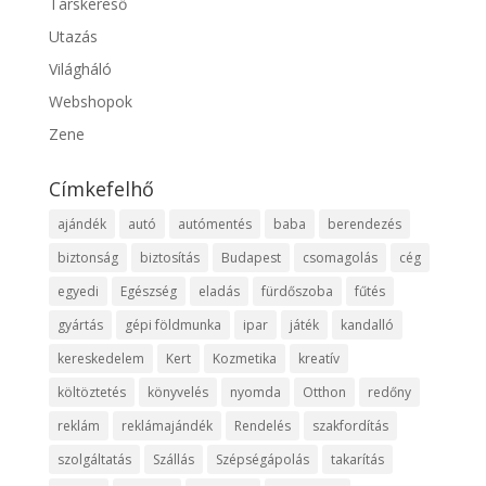
Társkereső
Utazás
Világháló
Webshopok
Zene
Címkefelhő
ajándék
autó
autómentés
baba
berendezés
biztonság
biztosítás
Budapest
csomagolás
cég
egyedi
Egészség
eladás
fürdőszoba
fűtés
gyártás
gépi földmunka
ipar
játék
kandalló
kereskedelem
Kert
Kozmetika
kreatív
költöztetés
könyvelés
nyomda
Otthon
redőny
reklám
reklámajándék
Rendelés
szakfordítás
szolgáltatás
Szállás
Szépségápolás
takarítás