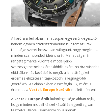
A karóra a férfiaknál nem csupán egyszerű kiegészítő,
hanem egyben státuszszimbólum is, ezért az urak
többsége szeret hosszasan válogatni, hogy meglelje a
minden szempontból ideális órát. Manapság már
rengeteg márka különféle modelljeiből
szemezgethetnek az érdeklődők, ezért, ha óra vásárlás
előtt állunk, és kevésbé ismerjük a lehetőségeket,
érdemes előzetesen tájékozódni a legnagyobb
gyártókról. Az alábbiakban összefoglaljuk, miért is
érdemes a
Vostok Europe karórák
mellett dönteni.
A V
ostok Europe órák
különlegessége abban rejlik,
hogy minden modell kézzel készül és egyedileg van
tesztelve, illetve valamennyi típus limitált