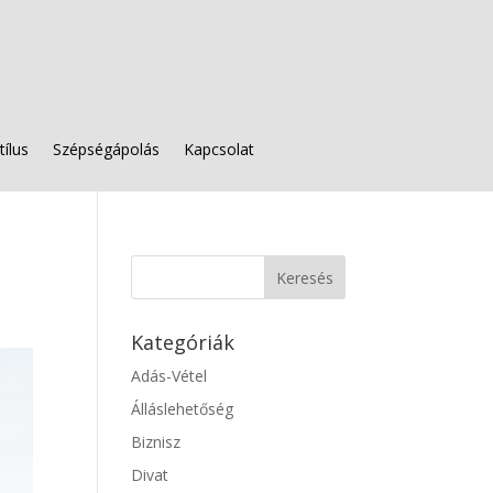
tílus
Szépségápolás
Kapcsolat
Kategóriák
Adás-Vétel
Álláslehetőség
Biznisz
Divat