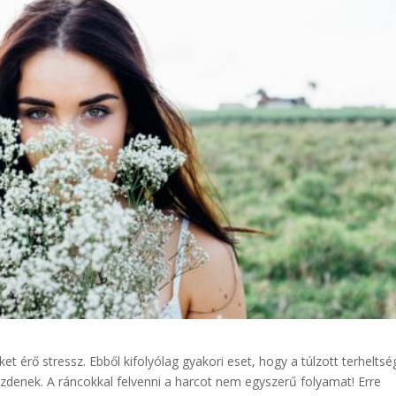
 érő stressz. Ebből kifolyólag gyakori eset, hogy a túlzott terheltsé
küzdenek. A ráncokkal felvenni a harcot nem egyszerű folyamat! Erre