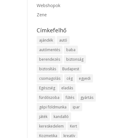
Webshopok
Zene
Címkefelhő
ajándék
autó
autómentés
baba
berendezés
biztonság
biztosítás
Budapest
csomagolás
cég
egyedi
Egészség
eladás
fürdőszoba
fűtés
gyártás
gépi földmunka
ipar
játék
kandalló
kereskedelem
Kert
Kozmetika
kreatív