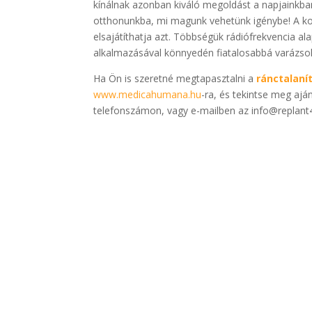
kínálnak azonban kiváló megoldást a napjainkba
otthonunkba, mi magunk vehetünk igénybe! A k
elsajátíthatja azt. Többségük rádiófrekvencia 
alkalmazásával könnyedén fiatalosabbá varázsol
Ha Ön is szeretné megtapasztalni a
ránctalaní
www.medicahumana.hu
-ra, és tekintse meg ajá
telefonszámon, vagy e-mailben az info@replant