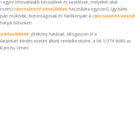
n egyre innovatívabb készülékek és kezelések, melyeket akár
orszerű
ránctalanító készülékek
használata egyszerű, így bárki
alapján működik, biztonságosak és hatékonyak! A
ránctalanító készü
hatjuk bőrünket!
tó készülékek
jótékony hatásait, látogasson el a
nlatainkat! Kérdés esetén állunk rendelkezésére, a 06-1/374-9080-as
4care.hu címen.