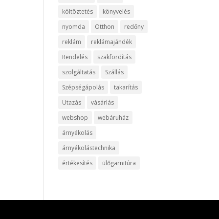
költöztetés
könyvelés
nyomda
Otthon
redőny
reklám
reklámajándék
Rendelés
szakfordítás
szolgáltatás
Szállás
Szépségápolás
takarítás
Utazás
vásárlás
webshop
webáruház
árnyékolás
árnyékolástechnika
értékesítés
ülőgarnitúra