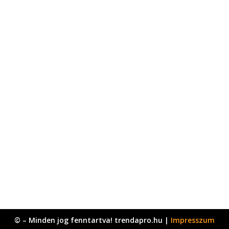
© – Minden jog fenntartva! trendapro.hu |
Impresszum