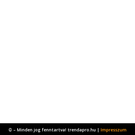
© – Minden jog fenntartva! trendapro.hu |
Impresszum