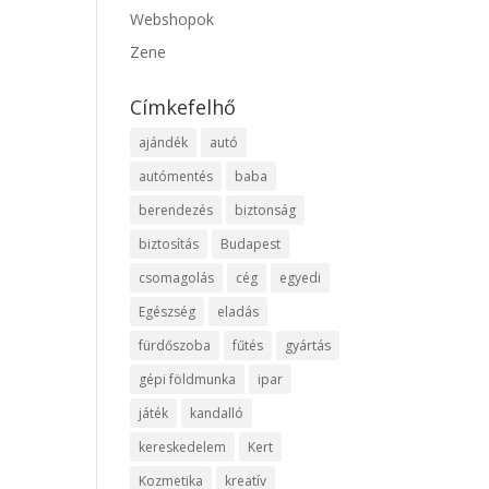
Webshopok
Zene
Címkefelhő
ajándék
autó
autómentés
baba
berendezés
biztonság
biztosítás
Budapest
csomagolás
cég
egyedi
Egészség
eladás
fürdőszoba
fűtés
gyártás
gépi földmunka
ipar
játék
kandalló
kereskedelem
Kert
Kozmetika
kreatív