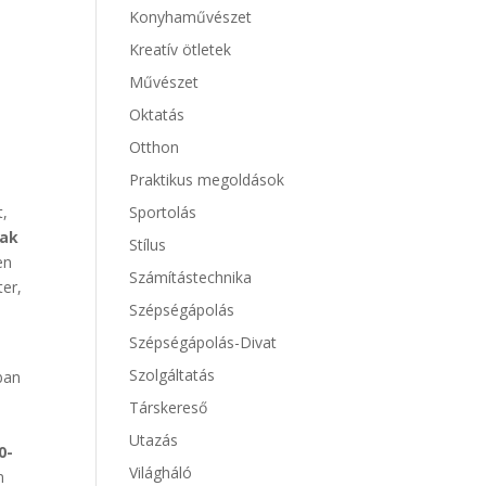
Konyhaművészet
Kreatív ötletek
Művészet
Oktatás
Otthon
Praktikus megoldások
Sportolás
t,
nak
Stílus
en
Számítástechnika
ter,
Szépségápolás
Szépségápolás-Divat
Szolgáltatás
ban
Társkereső
Utazás
0-
Világháló
n