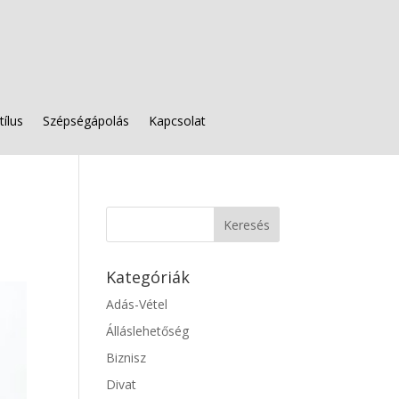
tílus
Szépségápolás
Kapcsolat
Kategóriák
Adás-Vétel
Álláslehetőség
Biznisz
Divat