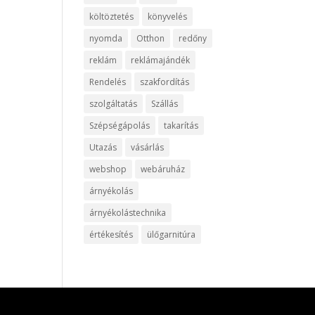
költöztetés
könyvelés
nyomda
Otthon
redőny
reklám
reklámajándék
Rendelés
szakfordítás
szolgáltatás
Szállás
Szépségápolás
takarítás
Utazás
vásárlás
webshop
webáruház
árnyékolás
árnyékolástechnika
értékesítés
ülőgarnitúra