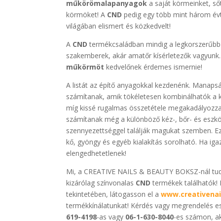
műkörömalapanyagok
a saját körmeinket, ső
körmöket! A
CND
pedig egy több mint három évt
világában elismert és közkedvelt!
A
CND
termékcsaládban mindig a legkorszerűbb 
szakemberek, akár amatőr kísérletezők vagyunk
műkörmöt
kedvelőnek érdemes ismernie!
A listát az építő anyagokkal kezdenénk. Manap
számítanak, amik tökéletesen kombinálhatók a kül
míg kissé rugalmas összetétele megakadályozza
számítanak még a különböző kéz-, bőr- és eszkö
szennyezettséggel találják magukat szemben. Ezek
kő, gyöngy és egyéb kialakítás sorolható. Ha ig
elengedhetetlenek!
Mi, a CREATIVE NAILS & BEAUTY BOKSZ-nál tudj
kizárólag színvonalas
CND
termékek találhatók!
tekintetében, látogasson el a
www.creativenai
termékkínálatunkat! Kérdés vagy megrendelés es
619-4198
-as vagy
06-1-630-8040
-es számon, a