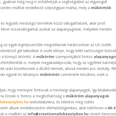
t, gyakran még meg is erősíthetjük a segítségükkel az elgyengült
izedes múlttal rendelkező szépségipari márka, mely a
műkörmök
és legjobb minőségű termékek közül válogathatunk, akár profi
. Most összeválogattuk azokat az alapanyagokat, melyeket minden
ság az egyik legnépszerűbb megoldásnak határozottan az UV zselék
önböző gél lakkokkal. A zselé előnye, hogy kellő tartósságot biztosí
 a könnyű letörést. A
műköröm
szempontjából fontos
alapanyag
zfertőtlenítők is, melyek megakadályozzák, hogy az ügyfelek bármily
 után következnek a díszítő elemek, ahová minden por, kristály, flit
azán egyedi és látványos
műkörmöt
szeretnénk készíteni, ezek is
uk, hogy mennyire fontosak a minőségi alapanyagok, így kínálatunk
 Ha Önnek is fontos a megbízhatóság a
műköröm alapanyagok
lsbeautybox.hu
weboldalunkra, és tekintse meg széles
etén állunk rendelkezésére elérhetőségeinken, akár telefonon a
06-3
kár e-mailben az
info@creativenailsbeautybox.hu
címen! Keresse