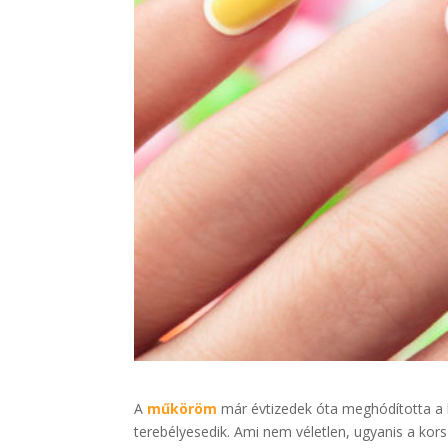
A
műköröm
már évtizedek óta meghódította a h
terebélyesedik. Ami nem véletlen, ugyanis a k