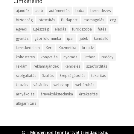
Címkefelhő
ajándék
autó
autómentés
baba
berendezés
biztonság
biztosítás
Budapest
csomagolás
cég
egyedi
Egészség
eladás
fürdőszoba
fűtés
gyártás
gépi földmunka
ipar
játék
kandalló
kereskedelem
Kert
Kozmetika
kreatív
költöztetés
könyvelés
nyomda
Otthon
redőny
reklám
reklámajándék
Rendelés
szakfordítás
szolgáltatás
Szállás
Szépségápolás
takarítás
Utazás
vásárlás
webshop
webáruház
árnyékolás
árnyékolástechnika
értékesítés
ülőgarnitúra
© – Minden jog fenntartva! trendapro.hu |