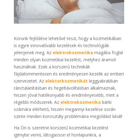
Korunk fejlődése lehetővé teszi, hogy a kozmetikában
is egyre innovatívabb kezelések és technológiák
jelenjenek meg. Az
elektrokozmetika
magába foglal
minden olyan kozmetikai kezelést, melyhez áramot
használnak. Ezek a korszerű technikák
fájdalommentesen és eredményesen kezelik az emberi
szervezetet. Az
elektorkozmetikát
leggyakrabban
ránctalanításban és hegeltávolításban alkalmaznak,
hiszen jóval hatékonyabb és eredményesebb, mint a
régebbi módszerek. Az
elektrokozmetika
bárki
számára elérhető, hiszen megannyi kezelése során
szinte minden korosztály problémáira megoldást kínál!
Ha Ön is szeretne korszerű kozmetikai kezelést
igénybe venni, látogasson el honlapunkra, a