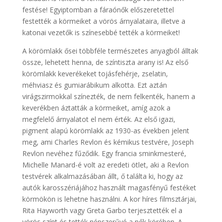
festése! Egyiptomban a fáraónők előszeretettel
festették a körmeiket a vörös árnyalataira, illetve a
katonai vezetők is színesebbé tették a körmeiket!
A körömlakk ősei többféle természetes anyagból álltak
össze, lehetett henna, de színtiszta arany is! Az első
körömlakk keverékeket tojásfehérje, zselatin,
méhviasz és gumiarábikum alkotta. Ezt aztán
virágszirmokkal színezték, de nem felkenték, hanem a
keverékben áztatták a körmeiket, amíg azok a
megfelelő árnyalatot el nem érték. Az első igazi,
pigment alapú körömlakk az 1930-as években jelent
meg, ami Charles Revlon és kémikus testvére, Joseph
Revlon nevéhez fűződik. Egy francia sminkmesteré,
Michelle Manard-é volt az eredeti ötlet, aki a Revlon
testvérek alkalmazásában állt, ő találta ki, hogy az
autók karosszériájához használt magasfényű festéket
körmökön is lehetne használni. A kor híres filmsztárjai,
Rita Hayworth vagy Greta Garbo terjesztették el a
vörös színt és tették népszerűvé a nők körében. A