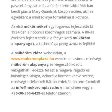
pasztell árnyalatok és a fehér körömlakk 1966-ban
került piacra Mary Quantnak köszönhetően, akihez
egyébként a miniszoknya forradalma is köthető.
Az első
műkörmöket
egy fogorvos fejlesztette ki
1934-ben a notórius körömrágók számára. A 80-as
években fejlesztették ki a fényre kötő
műköröm
alapanyagot
, a technológia pedig azóta is fejlődik!
A
Műköröm Pláza
weboldalán, a
www.mukoromplaza.hu
webcímen számos minőségi
műköröm alapanyag
és kiegészítő között
válogathat! Fedezze fel ezt a magával ragadó és
különleges világot, dekorálja körmeit kedve szerint,
minőségi kellékekkel! Bátran érdeklődjön termékeinkről
az
info@mukoromplaza.hu
e-mail címen vagy a
+36-30-360-6429
-es telefonszámon!