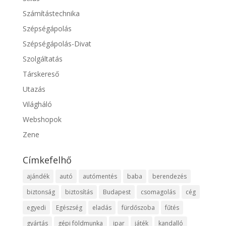
Számítástechnika
Szépségápolás
Szépségápolás-Divat
Szolgáltatás
Társkereső
Utazás
Világháló
Webshopok
Zene
Címkefelhő
ajándék
autó
autómentés
baba
berendezés
biztonság
biztosítás
Budapest
csomagolás
cég
egyedi
Egészség
eladás
fürdőszoba
fűtés
gyártás
gépi földmunka
ipar
játék
kandalló