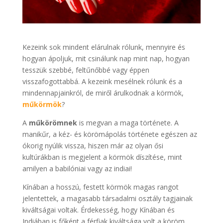
Kezeink sok mindent elárulnak rólunk, mennyire és
hogyan ápoljuk, mit csinálunk nap mint nap, hogyan
tesszük szebbé, feltűnőbbé vagy éppen
visszafogottabbá. A kezeink mesélnek rólunk és a
mindennapjainkról, de miről árulkodnak a körmök,
műkörmök
?
A
műkörömnek
is megvan a maga története. A
manikűr, a kéz- és körömápolás története egészen az
ókorig nyúlik vissza, hiszen már az olyan ősi
kultúrákban is megjelent a körmök díszítése, mint
amilyen a babilóniai vagy az indiai!
Kínában a hosszú, festett körmök magas rangot
jelentettek, a magasabb társadalmi osztály tagjainak
kiváltságai voltak. Érdekesség, hogy Kínában és
Indiában is főként a férfiak kiváltsága volt a köröm