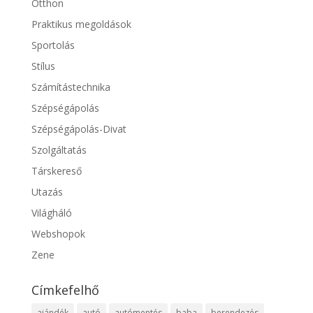
Otthon
Praktikus megoldások
Sportolás
Stílus
Számítástechnika
Szépségápolás
Szépségápolás-Divat
Szolgáltatás
Társkereső
Utazás
Világháló
Webshopok
Zene
Címkefelhő
ajándék
autó
autómentés
baba
berendezés