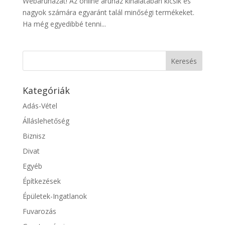
Webáruházat! Az online áruház kínálatában kicsik és
nagyok számára egyaránt talál minőségi termékeket.
Ha még egyedibbé tenni...
Kategóriák
Adás-Vétel
Álláslehetőség
Biznisz
Divat
Egyéb
Építkezések
Épületek-Ingatlanok
Fuvarozás