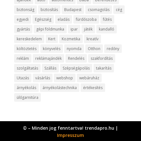
biztonság
biztosítás
Budapest
csomagolás
cég
egyedi
Egészség
eladás
fürdőszoba
fűtés
gyártás
gépi földmunka
ipar
játék
kandalló
kereskedelem
Kert
Kozmetika
kreatív
költöztetés
könyvelés
nyomda
Otthon
redőny
reklám
reklámajándék
Rendelés
szakfordítás
szolgáltatás
Szállás
Szépségápolás
takarítás
Utazás
vásárlás
webshop
webáruház
árnyékolás
árnyékolástechnika
értékesítés
ülőgarnitúra
© – Minden jog fenntartva! trendapro.hu |
Impresszum