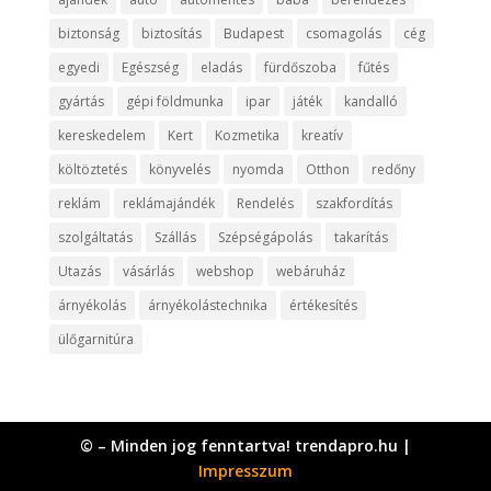
biztonság
biztosítás
Budapest
csomagolás
cég
egyedi
Egészség
eladás
fürdőszoba
fűtés
gyártás
gépi földmunka
ipar
játék
kandalló
kereskedelem
Kert
Kozmetika
kreatív
költöztetés
könyvelés
nyomda
Otthon
redőny
reklám
reklámajándék
Rendelés
szakfordítás
szolgáltatás
Szállás
Szépségápolás
takarítás
Utazás
vásárlás
webshop
webáruház
árnyékolás
árnyékolástechnika
értékesítés
ülőgarnitúra
© – Minden jog fenntartva! trendapro.hu |
Impresszum