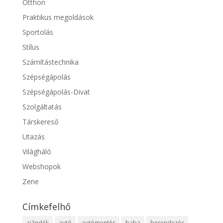
Otthon
Praktikus megoldások
Sportolás
Stílus
Számítástechnika
Szépségápolás
Szépségápolás-Divat
Szolgáltatás
Társkereső
Utazás
Világháló
Webshopok
Zene
Címkefelhő
ajándék
autó
autómentés
baba
berendezés