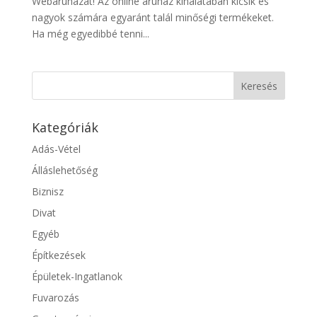
Webáruházat! Az online áruház kínálatában kicsik és
nagyok számára egyaránt talál minőségi termékeket.
Ha még egyedibbé tenni...
Kategóriák
Adás-Vétel
Álláslehetőség
Biznisz
Divat
Egyéb
Építkezések
Épületek-Ingatlanok
Fuvarozás