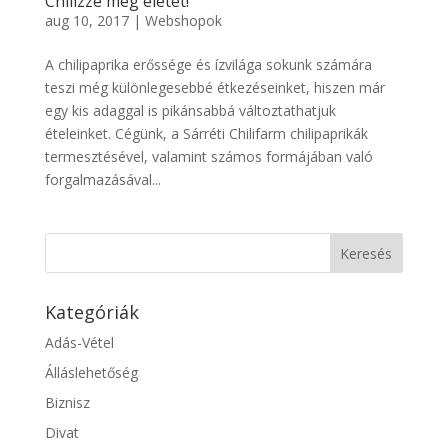
Chilizze meg életét!
aug 10, 2017
|
Webshopok
A chilipaprika erőssége és ízvilága sokunk számára
teszi még különlegesebbé étkezéseinket, hiszen már
egy kis adaggal is pikánsabbá változtathatjuk
ételeinket. Cégünk, a Sárréti Chilifarm chilipaprikák
termesztésével, valamint számos formájában való
forgalmazásával...
Kategóriák
Adás-Vétel
Álláslehetőség
Biznisz
Divat