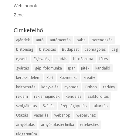
Webshopok
Zene
Címkefelhő
ajándék
autó
autómentés
baba
berendezés
biztonság
biztosítás
Budapest
csomagolás
cég
egyedi
Egészség
eladás
fürdőszoba
fűtés
gyártás
gépi földmunka
ipar
játék
kandalló
kereskedelem
Kert
Kozmetika
kreatív
költöztetés
könyvelés
nyomda
Otthon
redőny
reklám
reklámajándék
Rendelés
szakfordítás
szolgáltatás
Szállás
Szépségápolás
takarítás
Utazás
vásárlás
webshop
webáruház
árnyékolás
árnyékolástechnika
értékesítés
ülőgarnitúra