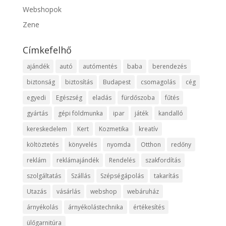
Webshopok
Zene
Címkefelhő
ajándék
autó
autómentés
baba
berendezés
biztonság
biztosítás
Budapest
csomagolás
cég
egyedi
Egészség
eladás
fürdőszoba
fűtés
gyártás
gépi földmunka
ipar
játék
kandalló
kereskedelem
Kert
Kozmetika
kreatív
költöztetés
könyvelés
nyomda
Otthon
redőny
reklám
reklámajándék
Rendelés
szakfordítás
szolgáltatás
Szállás
Szépségápolás
takarítás
Utazás
vásárlás
webshop
webáruház
árnyékolás
árnyékolástechnika
értékesítés
ülőgarnitúra