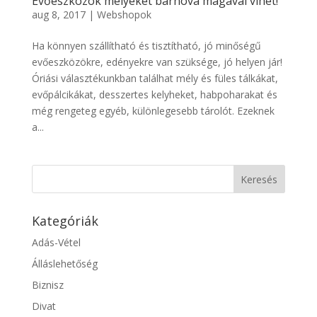
Evőeszközök melyeket bárhova magával vihet!
aug 8, 2017
|
Webshopok
Ha könnyen szállítható és tisztítható, jó minőségű
evőeszközökre, edényekre van szüksége, jó helyen jár!
Óriási választékunkban találhat mély és füles tálkákat,
evőpálcikákat, desszertes kelyheket, habpoharakat és
még rengeteg egyéb, különlegesebb tárolót. Ezeknek
a...
Kategóriák
Adás-Vétel
Álláslehetőség
Biznisz
Divat