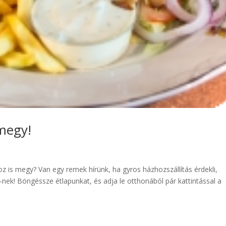
megy!
z is megy? Van egy remek hírünk, ha gyros házhozszállítás érdekli,
-nek! Böngéssze étlapunkat, és adja le otthonából pár kattintással a