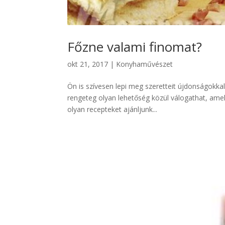
Főzne valami finomat?
okt 21, 2017
|
Konyhaművészet
Ön is szívesen lepi meg szeretteit újdonságokk
rengeteg olyan lehetőség közül válogathat, amel
olyan recepteket ajánljunk...