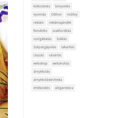
költöztetés
könyvelés
nyomda
Otthon
redőny
reklám
reklámajándék
Rendelés
szakfordítás
szolgáltatás
Szállás
Szépségápolás
takarítás
Utazás
vásárlás
webshop
webáruház
árnyékolás
árnyékolástechnika
értékesítés
ülőgarnitúra