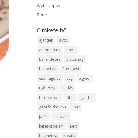
Webshopok
Zene
Címkefelhő
ajándék
autó
autómentés
baba
berendezés
biztonság
biztosítás
Budapest
csomagolás
cég
egyedi
Egészség
eladás
fürdőszoba
fűtés
gyártás
gépi földmunka
ipar
játék
kandalló
kereskedelem
Kert
Kozmetika
kreatív