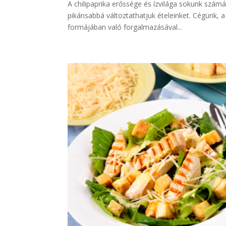
A chilipaprika erőssége és ízvilága sokunk szám
pikánsabbá változtathatjuk ételeinket. Cégünk, a
formájában való forgalmazásával...