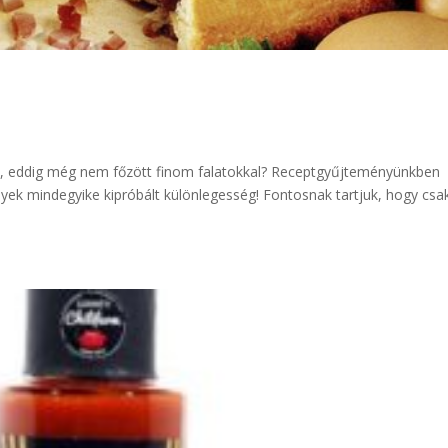
al, eddig még nem főzött finom falatokkal? Receptgyűjteményünkben
yek mindegyike kipróbált különlegesség! Fontosnak tartjuk, hogy csa