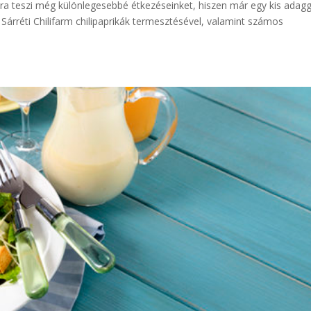
ára teszi még különlegesebbé étkezéseinket, hiszen már egy kis adagg
 Sárréti Chilifarm chilipaprikák termesztésével, valamint számos