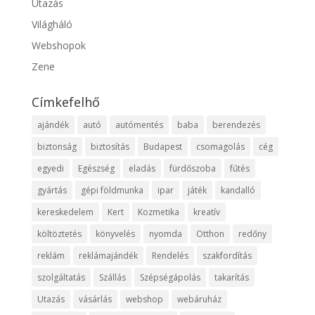
Utazás
Világháló
Webshopok
Zene
Címkefelhő
ajándék
autó
autómentés
baba
berendezés
biztonság
biztosítás
Budapest
csomagolás
cég
egyedi
Egészség
eladás
fürdőszoba
fűtés
gyártás
gépi földmunka
ipar
játék
kandalló
kereskedelem
Kert
Kozmetika
kreatív
költöztetés
könyvelés
nyomda
Otthon
redőny
reklám
reklámajándék
Rendelés
szakfordítás
szolgáltatás
Szállás
Szépségápolás
takarítás
Utazás
vásárlás
webshop
webáruház