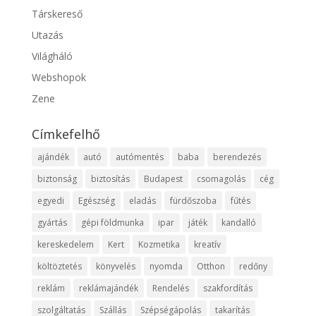
Társkereső
Utazás
Világháló
Webshopok
Zene
Címkefelhő
ajándék
autó
autómentés
baba
berendezés
biztonság
biztosítás
Budapest
csomagolás
cég
egyedi
Egészség
eladás
fürdőszoba
fűtés
gyártás
gépi földmunka
ipar
játék
kandalló
kereskedelem
Kert
Kozmetika
kreatív
költöztetés
könyvelés
nyomda
Otthon
redőny
reklám
reklámajándék
Rendelés
szakfordítás
szolgáltatás
Szállás
Szépségápolás
takarítás