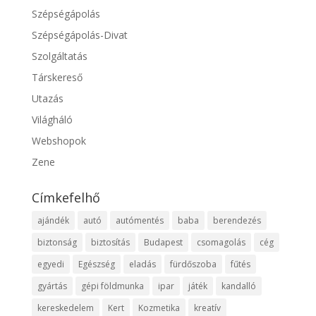
Szépségápolás
Szépségápolás-Divat
Szolgáltatás
Társkereső
Utazás
Világháló
Webshopok
Zene
Címkefelhő
ajándék
autó
autómentés
baba
berendezés
biztonság
biztosítás
Budapest
csomagolás
cég
egyedi
Egészség
eladás
fürdőszoba
fűtés
gyártás
gépi földmunka
ipar
játék
kandalló
kereskedelem
Kert
Kozmetika
kreatív