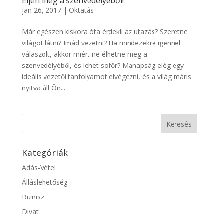
Éljen meg a szenvedélyéből!
jan 26, 2017
|
Oktatás
Már egészen kiskora óta érdekli az utazás? Szeretne
világot látni? Imád vezetni? Ha mindezekre igennel
válaszolt, akkor miért ne élhetne meg a
szenvedélyéből, és lehet sofőr? Manapság elég egy
ideális vezetői tanfolyamot elvégezni, és a világ máris
nyitva áll Ön...
Kategóriák
Adás-Vétel
Álláslehetőség
Biznisz
Divat