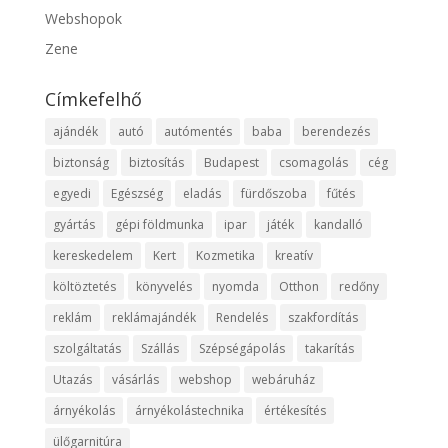
Webshopok
Zene
Címkefelhő
ajándék
autó
autómentés
baba
berendezés
biztonság
biztosítás
Budapest
csomagolás
cég
egyedi
Egészség
eladás
fürdőszoba
fűtés
gyártás
gépi földmunka
ipar
játék
kandalló
kereskedelem
Kert
Kozmetika
kreatív
költöztetés
könyvelés
nyomda
Otthon
redőny
reklám
reklámajándék
Rendelés
szakfordítás
szolgáltatás
Szállás
Szépségápolás
takarítás
Utazás
vásárlás
webshop
webáruház
árnyékolás
árnyékolástechnika
értékesítés
ülőgarnitúra