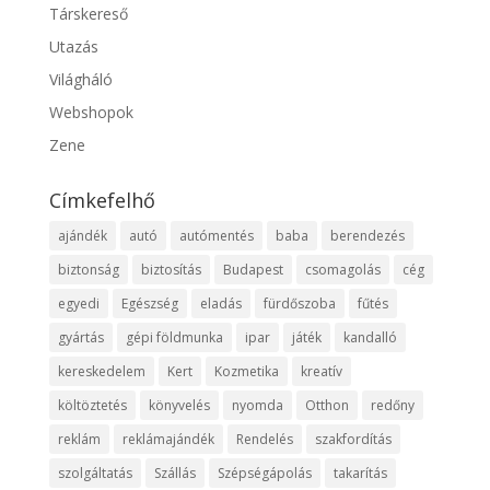
Társkereső
Utazás
Világháló
Webshopok
Zene
Címkefelhő
ajándék
autó
autómentés
baba
berendezés
biztonság
biztosítás
Budapest
csomagolás
cég
egyedi
Egészség
eladás
fürdőszoba
fűtés
gyártás
gépi földmunka
ipar
játék
kandalló
kereskedelem
Kert
Kozmetika
kreatív
költöztetés
könyvelés
nyomda
Otthon
redőny
reklám
reklámajándék
Rendelés
szakfordítás
szolgáltatás
Szállás
Szépségápolás
takarítás