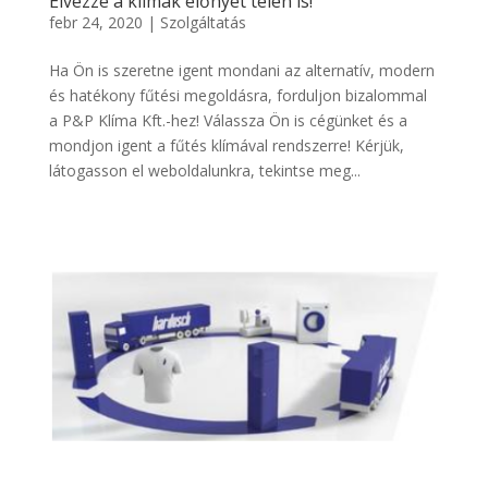
Élvezze a klímák előnyét télen is!
febr 24, 2020
|
Szolgáltatás
Ha Ön is szeretne igent mondani az alternatív, modern
és hatékony fűtési megoldásra, forduljon bizalommal
a P&P Klíma Kft.-hez! Válassza Ön is cégünket és a
mondjon igent a fűtés klímával rendszerre! Kérjük,
látogasson el weboldalunkra, tekintse meg...