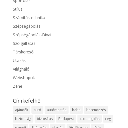
Sportolás
Stílus
Számítástechnika
Szépségápolás
Szépségápolás-Divat
Szolgáltatás
Társkereső
Utazás
Világháló
Webshopok
Zene
Címkefelhő
ajándék
autó
autómentés
baba
berendezés
biztonság
biztosítás
Budapest
csomagolás
cég
egyedi
Egészség
eladás
fürdőszoba
fűtés