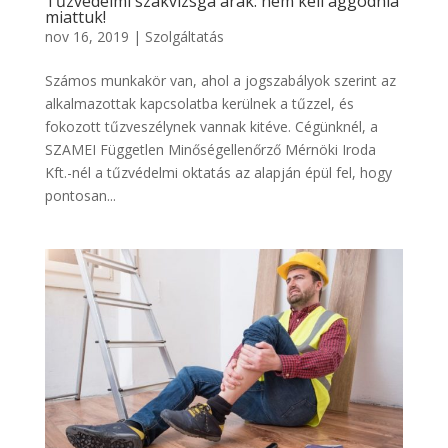
Tűzvédelmi szakvizsga árak: nem kell aggódnia
miattuk!
nov 16, 2019
|
Szolgáltatás
Számos munkakör van, ahol a jogszabályok szerint az
alkalmazottak kapcsolatba kerülnek a tűzzel, és
fokozott tűzveszélynek vannak kitéve. Cégünknél, a
SZAMEI Független Minőségellenőrző Mérnöki Iroda
Kft.-nél a tűzvédelmi oktatás az alapján épül fel, hogy
pontosan...