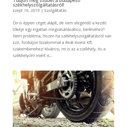
Tudjon meg többet a budapesti
székhelyszolgáltatásról!
szept 16, 2019
|
Szolgáltatás
Ön is éppen céget alapít, de nem elegendő a kezdő
tőkéje egy ingatlan megvásárlásához, bérléséhez?
Nem probléma, hiszen ha székhelyszolgáltatásról van
szó, forduljon bizalommal a Reál-Invest Kft.
szakembereihez! Kíváncsi, mi is az a székhely, és a
székhelycím miért is...