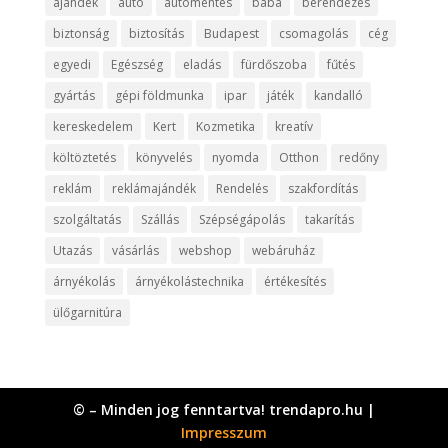
ajándék
autó
autómentés
baba
berendezés
biztonság
biztosítás
Budapest
csomagolás
cég
egyedi
Egészség
eladás
fürdőszoba
fűtés
gyártás
gépi földmunka
ipar
játék
kandalló
kereskedelem
Kert
Kozmetika
kreatív
költöztetés
könyvelés
nyomda
Otthon
redőny
reklám
reklámajándék
Rendelés
szakfordítás
szolgáltatás
Szállás
Szépségápolás
takarítás
Utazás
vásárlás
webshop
webáruház
árnyékolás
árnyékolástechnika
értékesítés
ülőgarnitúra
© – Minden jog fenntartva! trendapro.hu |
Impresszum