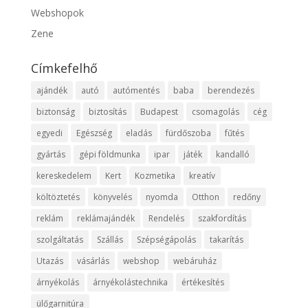
Webshopok
Zene
Címkefelhő
ajándék
autó
autómentés
baba
berendezés
biztonság
biztosítás
Budapest
csomagolás
cég
egyedi
Egészség
eladás
fürdőszoba
fűtés
gyártás
gépi földmunka
ipar
játék
kandalló
kereskedelem
Kert
Kozmetika
kreatív
költöztetés
könyvelés
nyomda
Otthon
redőny
reklám
reklámajándék
Rendelés
szakfordítás
szolgáltatás
Szállás
Szépségápolás
takarítás
Utazás
vásárlás
webshop
webáruház
árnyékolás
árnyékolástechnika
értékesítés
ülőgarnitúra