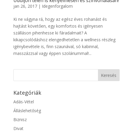
Üdüljön télen is kényelmesen és színvonalasan!
jan 26, 2017
|
Idegenforgalom
Ki ne vágyna rá, hogy az egész éves rohanást és
hajtást követően, egy komfortos és igényesen
szálláson pihenhesse ki fáradalmait? A
kikapcsolódáshoz elengedhetetlen a wellness részleg
igénybevétele is, finn szaunával, só kabinnal,
masszázzsal vagy éppen szoláriummal!...
Kategóriák
Adás-Vétel
Álláslehetőség
Biznisz
Divat