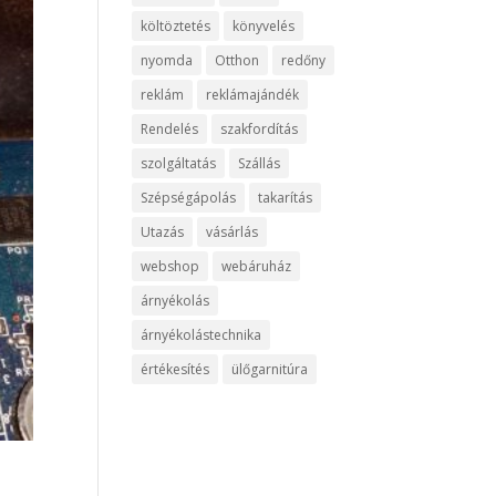
költöztetés
könyvelés
nyomda
Otthon
redőny
reklám
reklámajándék
Rendelés
szakfordítás
szolgáltatás
Szállás
Szépségápolás
takarítás
Utazás
vásárlás
webshop
webáruház
árnyékolás
árnyékolástechnika
értékesítés
ülőgarnitúra