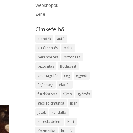
Webshopok
Zene
Címkefelhő
ajándék
autó
autómentés
baba
berendezés
biztonság
biztosítás
Budapest
csomagolás
cég
egyedi
Egészség
eladás
fürdőszoba
fűtés
gyártás
gépi földmunka
ipar
játék
kandalló
kereskedelem
Kert
Kozmetika
kreatív