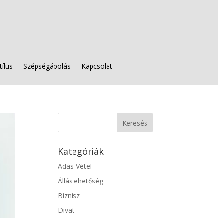
tílus
Szépségápolás
Kapcsolat
Kategóriák
Adás-Vétel
Álláslehetőség
Biznisz
Divat