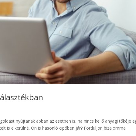
választékban
goldást nyújtanak abban az esetben is, ha nincs kellő anyagi tőkéje e
lt is elkerülné. Ön is hasonló cipőben jár? Forduljon bizalommal