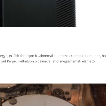
e tegye, inkább forduljon bizalommal a Foramax Computers Bt.-hez, ha
 jár! Kérjük, kattintson oldalunkra, ahol megismerheti elérhető