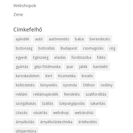
Webshopok
Zene
Címkefelhő
ajándék
autó
autómentés
baba
berendezés
biztonság
biztosítás
Budapest
csomagolás
cég
egyedi
Egészség
eladás
fürdőszoba
fűtés
gyártás
gépi földmunka
ipar
játék
kandalló
kereskedelem
Kert
Kozmetika
kreatív
költöztetés
könyvelés
nyomda
Otthon
redőny
reklám
reklámajándék
Rendelés
szakfordítás
szolgáltatás
Szállás
Szépségápolás
takarítás
Utazás
vásárlás
webshop
webáruház
árnyékolás
árnyékolástechnika
értékesítés
ülőgarnitúra