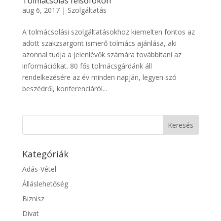
Tolmácsolás felsőfokon
aug 6, 2017
|
Szolgáltatás
A tolmácsolási szolgáltatásokhoz kiemelten fontos az
adott szakzsargont ismerő tolmács ajánlása, aki
azonnal tudja a jelenlévők számára továbbítani az
információkat. 80 fős tolmácsgárdánk áll
rendelkezésére az év minden napján, legyen szó
beszédről, konferenciáról...
Kategóriák
Adás-Vétel
Álláslehetőség
Biznisz
Divat