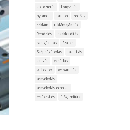
költöztetés
könyvelés
nyomda
Otthon
redőny
reklám
reklámajándék
Rendelés
szakfordítás
szolgáltatás
Szállás
Szépségápolás
takarítás
Utazás
vásárlás
webshop
webáruház
árnyékolás
árnyékolástechnika
értékesítés
ülőgarnitúra