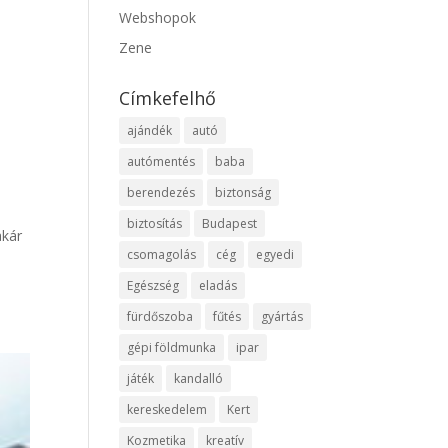
Webshopok
Zene
Címkefelhő
ajándék
autó
autómentés
baba
berendezés
biztonság
biztosítás
Budapest
akár
csomagolás
cég
egyedi
Egészség
eladás
fürdőszoba
fűtés
gyártás
gépi földmunka
ipar
játék
kandalló
kereskedelem
Kert
Kozmetika
kreatív