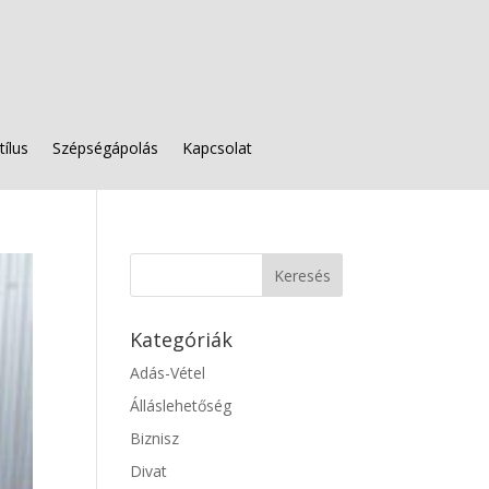
tílus
Szépségápolás
Kapcsolat
Kategóriák
Adás-Vétel
Álláslehetőség
Biznisz
Divat