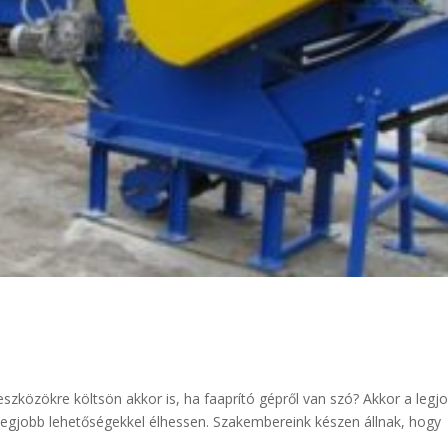
eszközökre költsön akkor is, ha faaprító gépről van szó? Akkor a legj
 legjobb lehetőségekkel élhessen. Szakembereink készen állnak, hogy