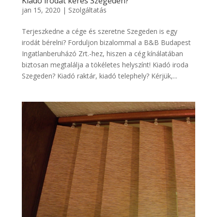
Kiadó irodát keres Szegeden?
jan 15, 2020
|
Szolgáltatás
Terjeszkedne a cége és szeretne Szegeden is egy
irodát bérelni? Forduljon bizalommal a B&B Budapest
Ingatlanberuházó Zrt.-hez, hiszen a cég kínálatában
biztosan megtalálja a tökéletes helyszínt! Kiadó iroda
Szegeden? Kiadó raktár, kiadó telephely? Kérjük,...