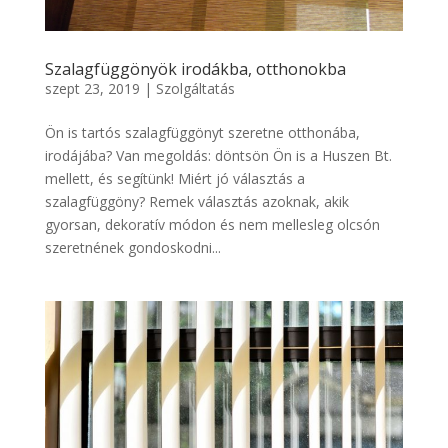
Szalagfüggönyök irodákba, otthonokba
szept 23, 2019
|
Szolgáltatás
Ön is tartós szalagfüggönyt szeretne otthonába,
irodájába? Van megoldás: döntsön Ön is a Huszen Bt.
mellett, és segítünk! Miért jó választás a
szalagfüggöny? Remek választás azoknak, akik
gyorsan, dekoratív módon és nem mellesleg olcsón
szeretnének gondoskodni...