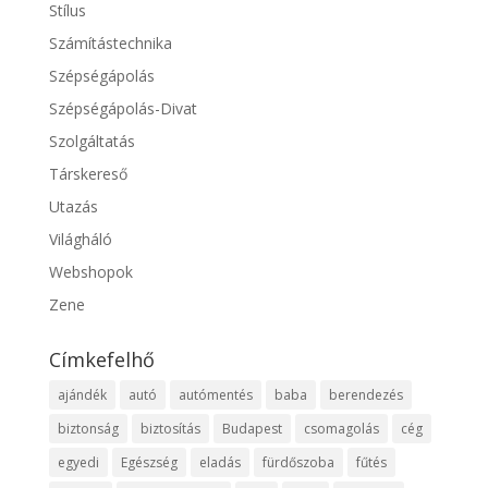
Stílus
Számítástechnika
Szépségápolás
Szépségápolás-Divat
Szolgáltatás
Társkereső
Utazás
Világháló
Webshopok
Zene
Címkefelhő
ajándék
autó
autómentés
baba
berendezés
biztonság
biztosítás
Budapest
csomagolás
cég
egyedi
Egészség
eladás
fürdőszoba
fűtés